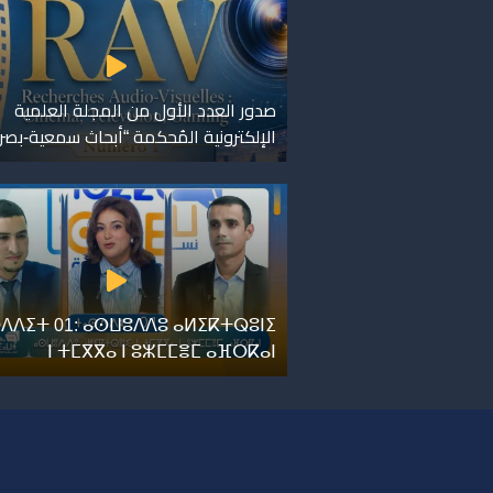
صدور العدد الأول من المجلة العلمية
الإلكترونية المُحكمة “أبحاث سمعية-بصر
ⴷⴷⵉⵜ 01: ⴰⵙⵡⵓⴷⴷⵓ ⴰⵍⵉⴽⵜⵕⵓⵏⵉ
ⵏ ⵜⵎⴳⴳⴰ ⵏ ⵓⵣⵎⵎⴻⵎ ⴰⴼⵔⴽⴰⵏ
ر