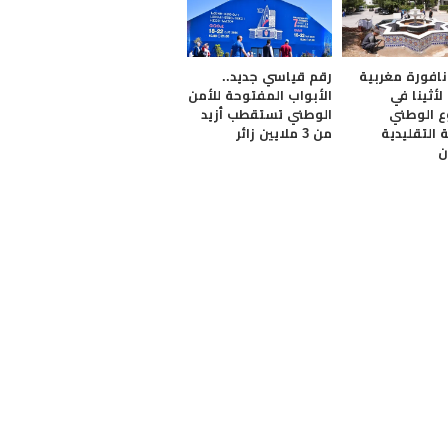
نافورة مغربية
رقم قياسي جديد..
أثينا في
الأبواب المفتوحة للأمن
ع الوطني
الوطني تستقطب أزيد
 التقليدية
من 3 ملايين زائر
ن