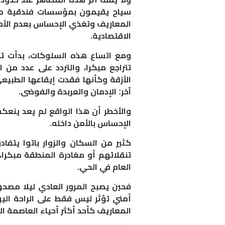
سياح يقيمون بمؤسسات فندقية مج
المعاريف وتغذي الإحساس بعدم الأما
الاقتصادية.
ومع اتساع هذه السلوكات، بدأت تداع
تتراجع مبكرا، والتردد على عدد م
الأزقة وكأنها فقدت إيقاعها الطب
آخر: الإدمان والعربدة والفوضى.
والأخطر أن هذا الواقع لم يعد ينع
الإحساس بالأمن داخله.
كثير من السكان والزوار باتوا يتفا
تنقلاتهم أو مغادرة المنطقة مبكرا
العام في الحي.
فحين يصبح المرور العادي ليلا مصح
أمني تؤثر ليس فقط على الراحة الي
المعاريف كأحد أكثر أحياء العاصمة ال