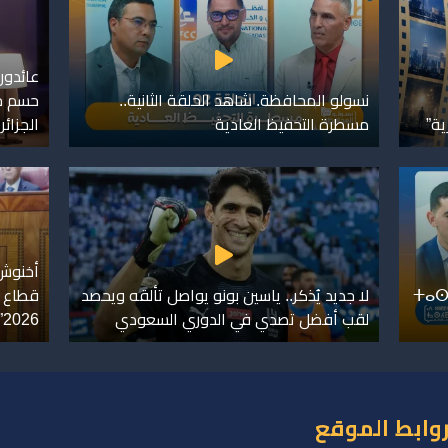
عائدون
نسولو المحافظة. شاهد الحلقة الثانية..
حسم خل
ية”
مسطرة التحفيظ العادية
الجزائر
أخنوش.
ⵜⴰⵙ
لا جديد يُذكر.. ياسين بونو يواصل تألقه ويحصد
لقب أفضل تصدي في الدوري السعودي
2026”
وابط الموقع