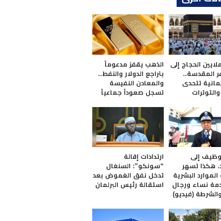
لايين الحجاج إلى
الذهب يقفز مدعوماً
ر المقدسة..
بتراجع الدولار والنفط..
يمانية تتحدى
والمعادن النفيسة
والتوترات
تسجل صعوداً جماعياً
وظيف إلى
ارتدادات إقالة
د. هكذا تسهر
“سونكو”: السنغال
الموارد البشرية
تدخل نفق الغموض بعد
مة نساء ورجال
استقالة رئيس البرلمان
والشرطة (فيديو)