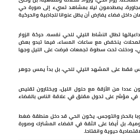
اورة، يصطدمون ليلا بمشاهد تسيء إلى صورة حي
ن داخل فضاء يفترض أن يظل عنوانا للجاذبية والحركية
ياتها تطال النشاط الليلي للحي نفسه. حركة الزوار
ن المحلات ينخفض مع ساعات المساء، فيما تبدو بعض
يعي، ودخلت تحت سطوة تجمعات فرضت على الليل وجها
كس فقط على المشهد الليلي للحي، بل بدأ يمس جوهر
دون عددا من الأزقة مع حلول الليل، ويختارون تقليص
، في مؤشر على تحول مقلق في علاقة الناس بالفضاء
وبا بالحذر والتوجس، يكون الحي قد دخل منطقة ضغط
ومية، بل أيضا على الثقة في الفضاء المشترك وصورة
اقتصادية حيوية وانفتاحا.