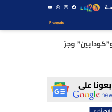
Français
”كودايين” وجرّ
لات أخرى