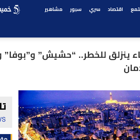
مع
اقتصاد
سري
سبور
مشاهير
ء ينزلق للخطر.. “حشيش” و”بوفا” و
مان
مقا