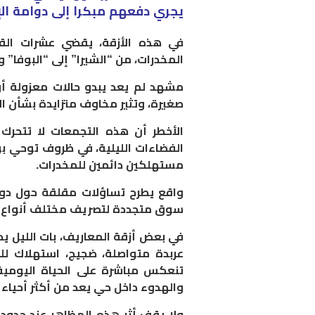
يجري دفعهم مبكرا إلى دوامة الإ
في هذه الأزقة، يقضي عشرات الق
المخدرات، من “الشيرا” إلى “البوفا” و
مشهد لم يعد يبدو حالات معزولة أ
صغيرة، وتثير مخاوف متزايدة بشأن الا
الأخطر أن هذه التجمعات لا تتحر
الفضاءات الليلية، في ظروف توحي بو
مستهلكين دائمين للمخدرات.
واقع يطرح تساؤلات مقلقة حول دوا
سوق متجددة لتصريف مختلف أنواع 
في بعض أزقة المعاريف، بات الليل يدا
عربدة متواصلة، ضجيج، استهلاك للم
تنعكس مباشرة على الحياة اليومية
والهدوء داخل حي يعد من أكثر أحياء ا
ولا يقف أثر هذه المظاهر عند حدود 