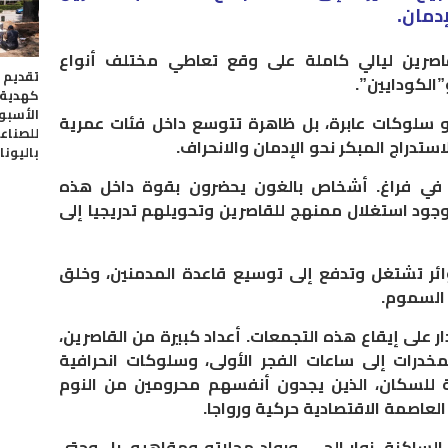
دمان.
اصرين ليالي كاملة على وقع تعاطي مختلف أنواع
تقديم 
”الكودايين”.
كهدية ل
الأسبو
و سلوكات عابرة، بل ظاهرة تتوسع داخل فئات عمرية
للصناعة
ستدراج المبكر نحو الإدمان والانحراف.
باليونا
ك في فراغ. أشخاص بالغون يحضرون بقوة داخل هذه
جود استغلال ممنهج للقاصرين وتحويلهم تدريجيا إلى
ئر تشتغل وتدفع إلى توسيع قاعدة المدمنين، وخلق
السموم.
ر على إيقاع هذه التجمعات. أعداد كبيرة من القاصرين،
خدرات إلى ساعات الفجر الأولى، وسلوكات انحرافية
 للسكان، الذين يجدون أنفسهم محرومين من النوم
لعاصمة الاقتصادية حركية ورواجا.
الساكنة. زوار الحي، ورواد محلاته ومقاهيه، بل وحتى