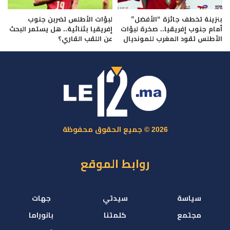
بنزينة تخطف جائزة “الأفضل”
لبؤات الأطلس تضربن جنوب
أمام جنوب إفريقيا.. صخرة لبؤات
إفريقيا بثنائية.. هل يستمر البحث
الأطلس تقود المغرب للمونديال
عن اللقب القاري؟
2026 © جميع الحقوق محفوظة
روابط الموقع
سياسة
سيدتي
جهات
مجتمع
كلمتنا
بانوراما