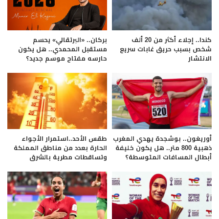
كندا.. إجلاء أكثر من 20 ألف
بركان.. «البرتقالي» يحسم
شخص بسبب حريق غابات سريع
مستقبل المحمدي.. هل يكون
الانتشار
حارسه مفتاح موسم جديد؟
أوريغون.. بوشجدة يهدي المغرب
طقس الأحد..استمرار الأجواء
ذهبية 800 متر.. هل يكون خليفة
الحارة بعدد من مناطق المملكة
أبطال المسافات المتوسطة؟
وتساقطات مطرية بالشرق