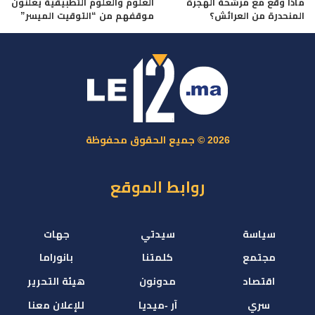
ماذا وقع مع مرشحة الهجرة
العلوم والعلوم التطبيقية يعلنون
المنحدرة من العرائش؟
موقفهم من “التوقيت الميسر”
2026 © جميع الحقوق محفوظة
روابط الموقع
سياسة
سيدتي
جهات
مجتمع
كلمتنا
بانوراما
اقتصاد
مدونون
هيئة التحرير
سري
آر -ميديا
للإعلان معنا