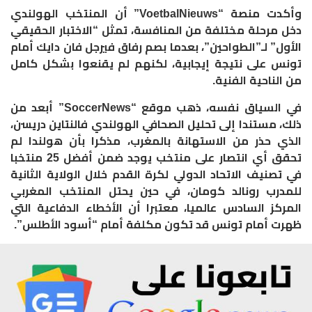
وأكدت منصة “VoetbalNieuws” أن المنتخب الهولندي
دخل مرحلة مختلفة من المنافسة، تمثل “الاختبار الحقيقي
الأول” لـ”الطواحين”، بعدما بصم رفاق فيرجل فان دايك أمام
تونس على نتيجة إيجابية، لكنهم لم يقنعوا بشكل كامل
من الناحية الفنية.
في السياق نفسه، ذهب موقع “SoccerNews” أبعد من
ذلك، مستندا إلى تحليل الصحافي الهولندي فالنتاين دريسن،
الذي حذر من الاستهانة بالمغرب، مذكرا بأن هولندا لم
تحقق أي انتصار على منتخب يوجد ضمن أفضل 25 منتخبا
في تصنيف الاتحاد الدولي لكرة القدم خلال الولاية الثانية
للمدرب رونالد كومان، في حين يحتل المنتخب المغربي
المركز السادس عالميا، معتبرا أن الأخطاء الدفاعية التي
ظهرت أمام تونس قد تكون مكلفة أمام “أسود الأطلس”.