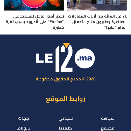
71 في المائة من أرباب المقاولات
تحذير أمني عاجل لمستخدمي
الصناعية يعتبرون مناخ الأعمال
“Firefox” على أندرويد بسبب ثغرة
العام “عاديا”
خطيرة
2026 © جميع الحقوق محفوظة
روابط الموقع
سياسة
سيدتي
جهات
مجتمع
كلمتنا
بانوراما