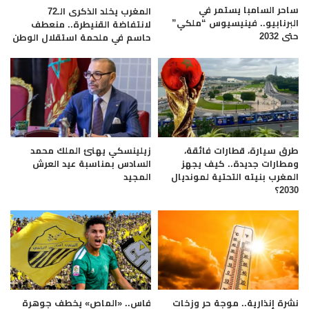
ساحر السامبا يستمر في
المغرب يخلد الذكرى الـ72
البرنابيو.. فينيسيوس “ملكي”
لانتفاضة القنيطرة.. منعطف
حتى 2032
حاسم في ملحمة استقلال الوطن
طرق سيارة، قطارات فائقة،
زيلينسكي يهنئ الملك محمد
ومطارات جديدة.. كيف يجهز
السادس بمناسبة عيد العرش
المغرب بنيته التحتية لمونديال
المجيد
2030؟
نشرة إنذارية.. موجة حر وزخات
فاس.. «الماص» يخطف جوهرة