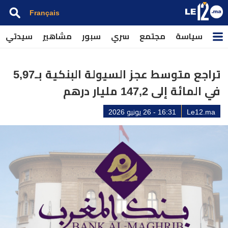
Français
سياسة
مجتمع
سري
سبور
مشاهير
سيدتي
تراجع متوسط عجز السيولة البنكية بـ5,97
في المائة إلى 147,2 مليار درهم
Le12.ma
16:31 - 26 يونيو 2026