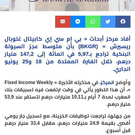
أفاد مركز أبحاث « بي إم سي إي كابيتال غلوبال
ريسيرش » (BKGR) بأن متوسط
عجز السيولة
البنكية تراجع بـ5,97 في المائة إلى 147,2 مليار
درهم، خلال الفترة الممتدة من 18 و25 يونيو
الجاري.
وأوضح
المركز
، في مذكرته الأخيرة « Fixed Income Weekly
»، أن هذا التطور يأتي في وقت ارتفعت فيه تسبيقات بنك
المغرب لمدة 7 أيام بـ10,11 مليارات درهم لتستقر عند 53,9
مليار درهم.
من جهتها، تراجعت توظيفات الخزينة، مع تسجيل جار يومي
أقصى بقيمة 24,9 مليارات درهم، مقابل 33,4 مليار درهم
قبل أسبوع.