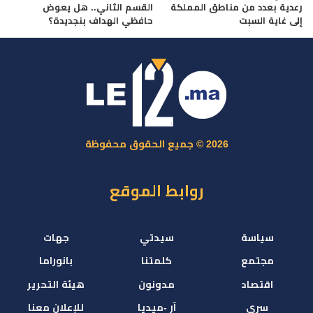
رعدية بعدد من مناطق المملكة
القسم الثاني.. هل يعوض
إلى غاية السبت
حافظي الهداف بنجديدة؟
2026 © جميع الحقوق محفوظة
روابط الموقع
سياسة
سيدتي
جهات
مجتمع
كلمتنا
بانوراما
اقتصاد
مدونون
هيئة التحرير
سري
آر -ميديا
للإعلان معنا