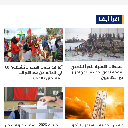
اقرأ أيضا
السلطات الأمنية تتعبأ للتصدي
أفارقة جنوب الصحراء يُشكلون 60
لموجة تدفق جديدة للمهاجرين
في المائة من عدد الأجانب
غير النظاميين
المقيمين بالمغرب
طقس الجمعة.. استمرار الأجواء
انتخابات 2026..أسماء وازنة تدخل