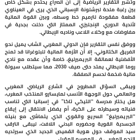
وتشير التقارير الرياضية إلى أن الصراع يحتدم بشكل خاص
بين رغبة ملحة لبرشلونة الإسباني الذي يرى في العيناوي
قطعة مفقودة لترميم خط وسطه، وبين القوة المالية
لأندية الدوري الإنجليزي الممتاز التي دخلت بجدية في
مفاوضات مع وكلاء اللاعب وناديه الإيطالي.
ووفق نفس التقارير فإن الدولي المغربي الشاب يميل نحو
الفريق الكتالوني، إلا أن الأزمة المالية للبلوغرانا قد تمنح
الأفضلية لعمالقة البريميرليغ، خاصة وأن عقده مع نادي
روما الايطالي يمتد حتى صيف 2030، مما سيتطلب سيولة
مالية ضخمة لحسم الصفقة.
ويبقى السؤال المطروح في الشارع الرياضي المغربي
والعالمي حول الوجهة الأنسب لمايسترو المنتخب المغرب،
هل يختار مدرسة “التيكي تاكا” في إسبانيا التي تناسب
فنياته وسيطرته على الكرة، أم يفضل الانتقال إلى إيقاع
“البريميرليغ” السريع والقوي الذي يتماشى مع بنيته
الجسدية القوية وحضوره البدني اللافت، ليبقى الترقب
سيد الموقف حول هوية القميص الجديد الذي سيرتديه
النجم المغربي في الموسم المقبل.