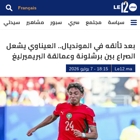
Français
سياسة
مجتمع
سري
سبور
مشاهير
سيدتي
بعد تألقه في المونديال.. العيناوي يشعل
الصراع بين برشلونة وعمالقة البريميرليغ
Le12.ma
18:15 - 7 يوليو 2026