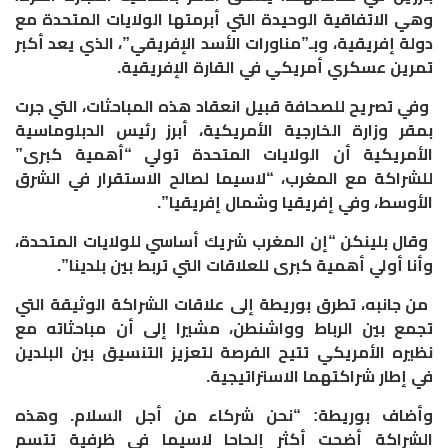
وهي الاتفاقية الوحيدة التي أبرمتها الولايات المتحدة مع
دولة إفريقية، وبـ”مناورات الأسد الإفريقي”، الذي يعد أكبر
تمرين عسكري أمريكي في القارة الإفريقية.
وفي تصريح للصحافة قبيل انعقاد هذه المباحثات، التي جرت
بمقر وزارة الخارجية الأمريكية، أبرز رئيس الدبلوماسية
الأمريكية أن الولايات المتحدة تولي “أهمية كبرى”
للشراكة مع المغرب، “لاسيما لصالح الاستقرار في الشرق
الأوسط، وفي إفريقيا وشمال إفريقيا”.
وقال بلينكن “إن المغرب شريك أساسي للولايات المتحدة،
وأنا أولي أهمية كبرى للعلاقات التي تربط بين بلدينا”.
من جانبه، تطرق بوريطة إلى علاقات الشراكة الوثيقة التي
تجمع بين الرباط وواشنطن، مشيرا إلى أن مباحثاته مع
نظيره الأمريكي تتيح الفرصة لتعزيز التنسيق بين البلدين
في إطار شراكتهما الاستراتيجية.
وأضاف بوريطة: “نحن شركاء من أجل السلام. وهذه
الشراكة أضحت أكثر إلحاحا لاسيما في ظرفية تتسم