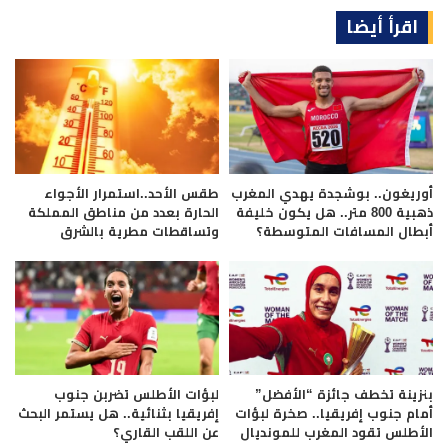
اقرأ أيضا
أوريغون.. بوشجدة يهدي المغرب
طقس الأحد..استمرار الأجواء
ذهبية 800 متر.. هل يكون خليفة
الحارة بعدد من مناطق المملكة
أبطال المسافات المتوسطة؟
وتساقطات مطرية بالشرق
بنزينة تخطف جائزة “الأفضل”
لبؤات الأطلس تضربن جنوب
أمام جنوب إفريقيا.. صخرة لبؤات
إفريقيا بثنائية.. هل يستمر البحث
الأطلس تقود المغرب للمونديال
عن اللقب القاري؟