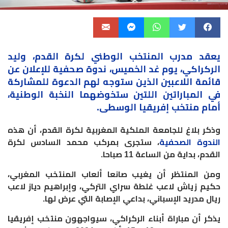
يعقد مدرب
المنتخب الوطني
لكرة القدم، وليد
الركراكي، يوم غد الخميس، ندوة صحفية للإعلان عن
قائمة اللاعبين الذين ستوجه لهم الدعوة للمشاركة
في المباراتين اللتين ستخوضهما النخبة الوطنية،
أمام منتخب إفريقيا الوسطى.
وذكر بلاغ للجامعة الملكية المغربية لكرة القدم، أن هذه
الندوة الصحفية
، ستجرى بمركب محمد السادس لكرة
القدم، بداية من الساعة 11 صباحا.
ومن المنتظر أن يغيب صانعا ألعاب المنتخب المغربي،
حكيم زياش لاعب غلطة سراي التركي، وإبراهيم دياز لاعب
ريال مدريد الإسباني، بداعي الإصابة التي عرض لها.
يذكر أن مباراة أبناء الركراكي، سيواجهون منتخب إفريقيا