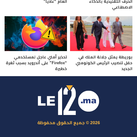
الحرف التقليدية بالذكاء
العام “عاديا”
الاصطناعي
بوريطة يمثل جلالة الملك في
تحذير أمني عاجل لمستخدمي
حفل تنصيب الرئيس الكولومبي
“Firefox” على أندرويد بسبب ثغرة
الجديد
خطيرة
2026 © جميع الحقوق محفوظة