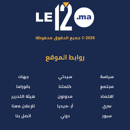
2026 © جميع الحقوق محفوظة
روابط الموقع
سياسة
سيدتي
جهات
مجتمع
كلمتنا
بانوراما
اقتصاد
مدونون
هيئة التحرير
سري
آر -ميديا
للإعلان معنا
سبور
دولي
اتصل بنا