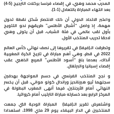
المدرب محمد وهبي، في إقصاء فرنسا بركلات الترجيح (5-4)
بعد انتهاء المباراة بالتعادل (1-1).
واعتبر الاتحاد الدولي أن ذلك الانتصار شكل نقطة تحول
مهمة، إذ واصل “أشبال الأطلس” طريقهم نحو التتويج
بأول لقب عالمي في فئة الشباب، قبل أن يتولى وهبي
لاحقا تدريب المنتخب الأول.
وتطرقت الـ(فيفا) في تقريرها إلى نصف نهائي كأس العالم
2022 في قطر، وهي أهم مباراة في تاريخ الكرة المغربية
آنذاك، بعدما بلغ “أسود الأطلس” المربع الذهبي عقب
إقصاء إسبانيا والبرتغال.
و نجح المنتخب الفرنسي في حسم المواجهة بهدفين
سجلهما ثيو هيرنانديز وراندال كولو مواني، قبل أن يخسر
النهائي أمام الأرجنتين، فيما أنهى المغرب البطولة في
المركز الرابع بعد خسارته مباراة الترتيب أمام كرواتيا.
واشتعرض تقرير الـ(فيفا) المباراة الودية التي جمعت
المنتخبين في الدار البيضاء يوم 29 ماي 1998، استعدادا