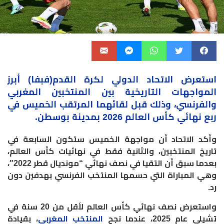
استعرض
الاتحاد الدولي لكرة القدم(فبفا)
أبرز
المواجهات التاريخية بين المنتخبين المغربي
والفرنسي، وذلك قبل لقائهما المرتقب الخميس في
ربع نهائي كأس العالم 2026 بمدينة بوسطن.
وأكد الاتحاد أن مواجهة الخميس ستكون السابعة في
تاريخ المنتخبين، والثانية فقط في نهائيات كأس العالم،
بعدما سبق أن التقيا في نصف نهائي “مونديال قطر 2022″،
وهي المباراة التي حسمها المنتخب الفرنسي بهدفين دون
رد.
واستعرض نصف نهائي كأس العالم لأقل من 20 سنة في
تشيلي عام 2025، عندما نجح
المنتخب المغربي
، بقيادة