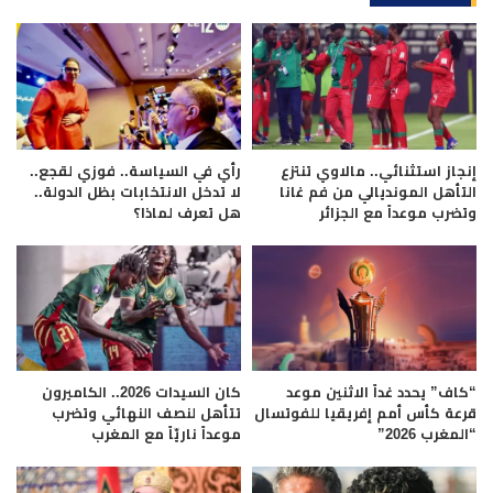
إنجاز استثنائي.. مالاوي تنتزع
رأي في السياسة.. فوزي لقجع..
التأهل المونديالي من فم غانا
لا تدخل الانتخابات بظل الدولة..
وتضرب موعداً مع الجزائر
هل تعرف لماذا؟
“كاف” يحدد غداً الاثنين موعد
كان السيدات 2026.. الكاميرون
قرعة كأس أمم إفريقيا للفوتسال
تتأهل لنصف النهائي وتضرب
“المغرب 2026”
موعداً ناريّاً مع المغرب