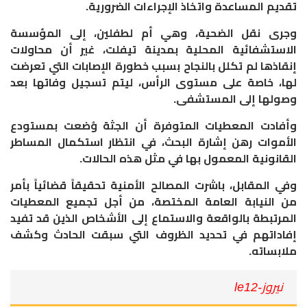
تقديم المساعدة واتخاذ الإجراءات الضرورية.
وجرى نقل الضحية، وهي أم لطفلين، إلى المؤسسة
الاستشفائية المحلية بمدينة تيفلت، غير أن محاولات
إنقاذها لم تكلل بالنجاح بسبب خطورة الإصابات التي تعرضت
لها، خاصة على مستوى الرأس، ليتم تسجيل وفاتها بعد
وصولها إلى المستشفى.
وأفادت المعطيات المتوفرة أن الجثة وُضعت بمستودع
الأموات رهن إشارة البحث، في انتظار استكمال المساطر
القانونية المعمول بها في مثل هذه الحالات.
وفي المقابل، باشرت المصالح الأمنية تحقيقاً قضائياً بأمر
من النيابة العامة المختصة، من أجل تجميع المعطيات
المرتبطة بالواقعة والاستماع إلى الأشخاص الذين قد تفيد
إفاداتهم في تحديد الظروف التي سبقت الحادث وكشف
ملابساته.
نيروز-le12