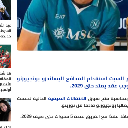
عبد الل
السرطا
جديدة-
ها شحا
وم السبت استقدام
المدافع
اليساندرو بونجيورنو
المكافآ
للأبطا
ب عقد يمتد حتى 2029
.
أولمبي
نه بمناسبة فتح سوق
الانتقالات الصيفية
الحالية تدعمت
ليا بونجيورنو قادما من تورينو
.
.
لقاء و