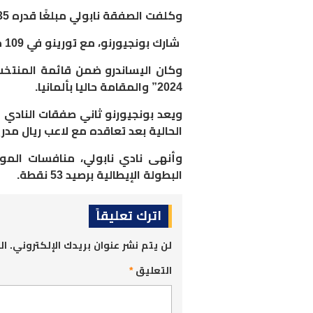
وكلفت الصفقة نابولي مبلغًا قدره 35 مليون يورو لصالح تورينو
شارك بونجيورنو، مع تورينو في 109 مباريات، إذ سجل 4 أهداف وقدم 5 تمريرات حاسمة
وكان اليساندرو ضمن قائمة المنتخب 
2024” والمقامة حاليا بألمانيا
.
ويعد بونجيورنو ثاني صفقات النادي 
الحالية بعد تعاقده مع لاعب ريال مدري
وأنهى نادي نابولي، منافسات المو
البطولة الإيطالية برصيد 53 نقطة.
اترك تعليقاً
لن يتم نشر عنوان بريدك الإلكتروني.
ال
التعليق
*