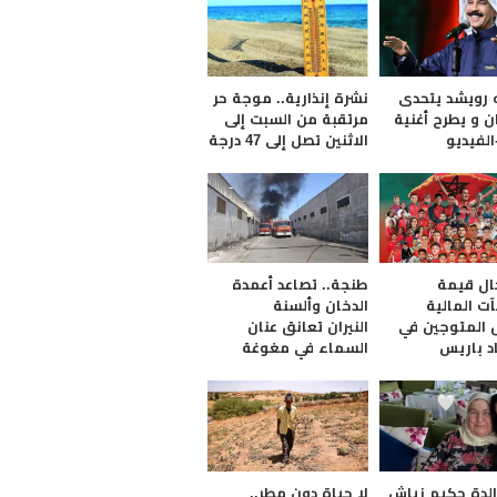
ه رويشد يتحدى
نشرة إنذارية.. موجة حر
ن و يطرح أغنية
مرتقبة من السبت إلى
الفيديو
الاثنين تصل إلى 47 درجة
ل قيمة
طنجة.. تصاعد أعمدة
ت المالية
الدخان وألسنة
ل المتوجين في
النيران تعانق عنان
اد باريس
السماء في مغوغة
الدة حكيم زياش
لا حياة دون مطر..