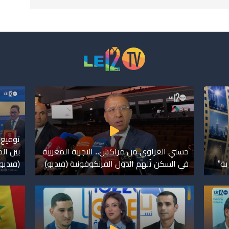
توقيع 
حسني الغزاوي من مراكش.. التجربة المغربية
بين ال
ية”
في السكن تُلهم الدول الفرنكوفونية (فيديو)
(فيديو