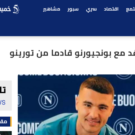
مع
اقتصاد
سري
سبور
مشاهير
قد مع بونجيورنو قادما من تورينو
مقا