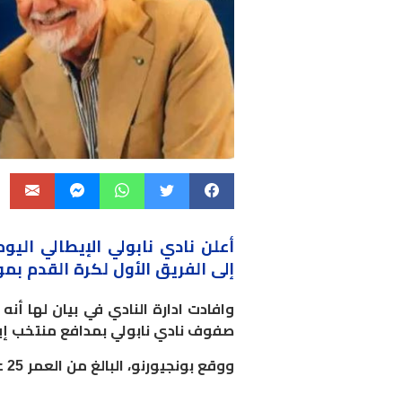
أعلن نادي نابولي الإيطالي الي
إلى الفريق الأول لكرة القدم بموج
وافادت ادارة النادي في بيان لها أ
صفوف نادي نابولي بمدافع منتخب إيطا
ووقع بونجيورنو، البالغ من العمر 25 عامًا، عقدًا مع الفريق لمدة 5 سنوات حتى صيف 2029