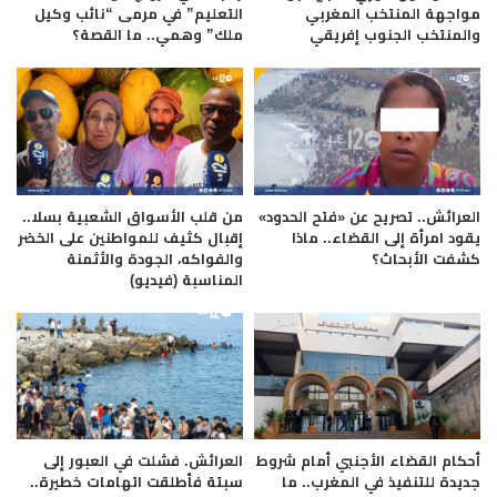
مواجهة المنتخب المغربي
التعليم” في مرمى “نائب وكيل
والمنتخب الجنوب إفريقي
ملك” وهمي.. ما القصة؟
العرائش.. تصريح عن «فتح الحدود»
من قلب الأسواق الشعبية بسلا..
يقود امرأة إلى القضاء.. ماذا
إقبال كثيف للمواطنين على الخضر
كشفت الأبحاث؟
والفواكه، الجودة والأثمنة
المناسبة (فيديو)
أحكام القضاء الأجنبي أمام شروط
العرائش. فشلت في العبور إلى
جديدة للتنفيذ في المغرب.. ما
سبتة فأطلقت اتهامات خطيرة..