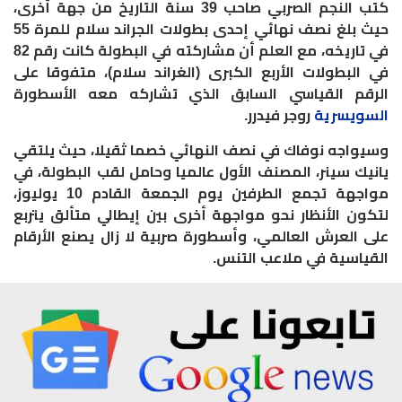
كتب النجم الصربي صاحب 39 سنة التاريخ من جهة أخرى،
حيث بلغ نصف نهائي إحدى بطولات الجراند سلام للمرة 55
في تاريخه، مع العلم أن مشاركته في البطولة كانت رقم 82
في البطولات الأربع الكبرى (الغراند سلام)، متفوقا على
الرقم القياسي السابق الذي تشاركه معه الأسطورة
السويسرية
روجر فيدرر.
وسيواجه نوفاك في نصف النهائي خصما ثقيلا، حيث يلتقي
يانيك سينر، المصنف الأول عالميا وحامل لقب البطولة، في
مواجهة تجمع الطرفين يوم الجمعة القادم 10 يوليوز،
لتكون الأنظار نحو مواجهة أخرى بين إيطالي متألق يتربع
على العرش العالمي، وأسطورة صربية لا زال يصنع الأرقام
القياسية في ملاعب التنس.