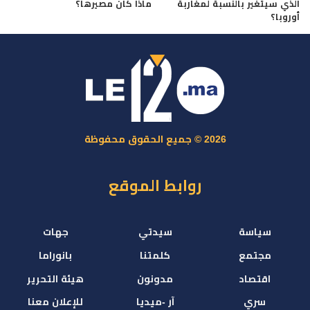
الذي سيتغير بالنسبة لمغاربة
ماذا كان مصيرها؟
أوروبا؟
2026 © جميع الحقوق محفوظة
روابط الموقع
سياسة
سيدتي
جهات
مجتمع
كلمتنا
بانوراما
اقتصاد
مدونون
هيئة التحرير
سري
آر -ميديا
للإعلان معنا