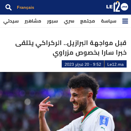
Français
سياسة
مجتمع
سري
سبور
مشاهير
سيدتي
قبل مواجهة البرازيل.. الركراكي يتلقى
خبرا سارا بخصوص مزراوي
Le12.ma
9:52 - 20 فبراير 2023