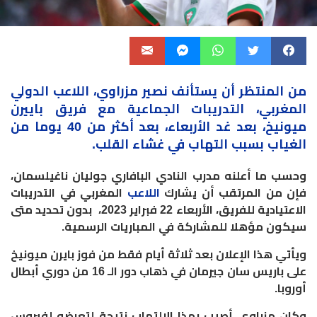
من المنتظر أن يستأنف نصير مزراوي،
اللاعب
الدولي
المغربي، التدريبات الجماعية مع فريق باييرن
ميونيخ، بعد غد الأربعاء، بعد أكثر من 40 يوما من
الغياب بسبب التهاب في غشاء القلب.
وحسب ما أعلنه مدرب النادي البافاري جوليان ناغيلسمان،
فإن من المرتقب أن يشارك
اللاعب
المغربي في التدريبات
الاعتيادية للفريق، الأربعاء 22 فبراير 2023، بدون تحديد متى
سيكون مؤهلا للمشاركة في المباريات الرسمية.
ويأتي هذا الإعلان بعد ثلاثة أيام فقط من فوز بايرن ميونيخ
على باريس سان جيرمان في ذهاب دور الـ 16 من دوري أبطال
أوروبا.
وكان مزراوي أصيب بهذا الالتهاب نتيجة لتعرضه لفيروس