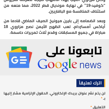
“كوفيد-19” في نهاية مونديال قطر 2022، مما منعه من
استئناف المنافسة مع البافاريين.
وبعد انضمامه إلى بايرن ميونيخ الصيف الماضي قادما من
أياكس أمستردام، لعب الظهير الأيمن نصير مزاروي 18
مباراة في جميع المسابقات وقدم ثلاث تمريرات حاسمة.
اترك تعليقاً
لن يتم نشر عنوان بريدك الإلكتروني.
الحقول الإلزامية مشار إليها
بـ
*
التعليق
*