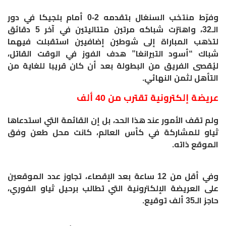
وفرّط منتخب السنغال بتقدمه 2-0 أمام بلجيكا في دور
الـ32، واهتزت شباكه مرتين متتاليتين في آخر 5 دقائق
لتذهب المباراة إلى شوطين إضافيين استقبلت فيهما
شباك “أسود التيرانغا” هدف الفوز في الوقت القاتل،
ليُقصى الفريق من البطولة بعد أن كان قريبا للغاية من
التأهل لثمن النهائي.
عريضة إلكترونية تقترب من 40 ألف
‎ولم تقف الأمور عند هذا الحد، بل إن القائمة التي استدعاها
ثياو للمشاركة في كأس العالم، كانت محل طعن وفق
الموقع ذاته.
وفي أقل من 12 ساعة بعد الإقصاء، تجاوز عدد الموقعين
على العريضة الإلكترونية التي تطالب برحيل ثياو الفوري،
حاجز الـ35 ألف توقيع.