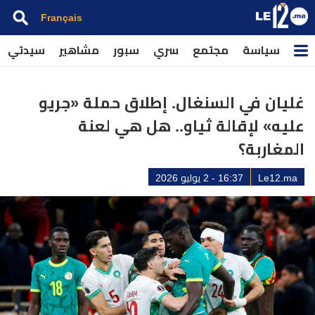
Français
سياسة
مجتمع
سري
سبور
مشاهير
سيدتي
غليان في السنغال. إطلاق حملة «جريو
عليه» لإقالة ثياو.. هل هي لعنة
المغاربة؟
Le12.ma
16:37 - 2 يوليو 2026