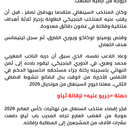
خروجه من أرضية الملعب.
وكان المنتخب السينغالي متقدما بهدفين لصفر ، قبل أن
يقلب عليه المنتخب البلجيكي الطاولة بإحراز ثلاثة أهداف
متتالية وقاتلة في غضون دقائق معدودة.
وقلص روميلو لوكاكو ويوري الفارق، ثم سجل تيليمانس
هدف التعادل.
وعاد اللاعب نفسه، الذي سبق أن دربه الناخب المغربي
محمد وهبي، في الدوري البلجيكي، ليقود بلاده إلى ثمن
النهائي بتسجيله ركلة جزاء مستحقه احتسبها الحكم في
الأنفاس الأخيرة من الوقت بدل الضائع للشوط الاضافي
الثاني،. معلنا خروج السينغال من مونديال 2026.
حملة «جريو عليه» لإقالة ثياو
‎فجّر إقصاء منتخب السنغال من نهائيات كأس العالم 2026
موجة من الغضب العارم تجاه المدرب باب ثياو دفعت
عشرات الآلاف من المشجعين إلى المطالبة بإقالته.