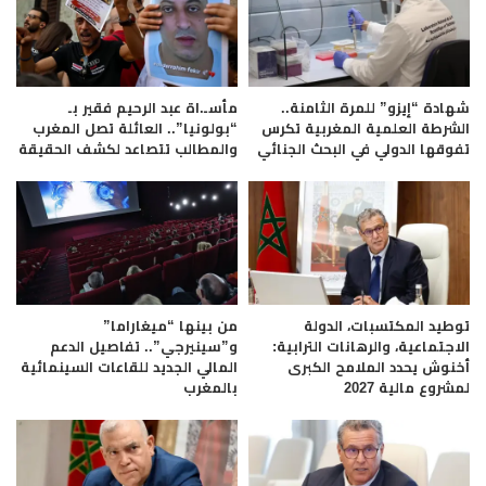
شهادة “إيزو” للمرة الثامنة..
مأسـ.اة عبد الرحيم فقير بـ
الشرطة العلمية المغربية تكرس
“بولونيا”.. العائلة تصل المغرب
تفوقها الدولي في البحث الجنائي
والمطالب تتصاعد لكشف الحقيقة
توطيد المكتسبات، الدولة
من بينها “ميغاراما”
الاجتماعية، والرهانات الترابية:
و”سينيرجي”.. تفاصيل الدعم
أخنوش يحدد الملامح الكبرى
المالي الجديد للقاعات السينمائية
لمشروع مالية 2027
بالمغرب