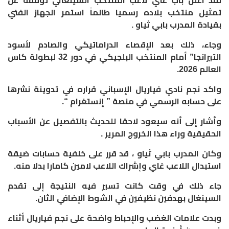
لقد اعلن باب غاي لاعب المنتخب السينغالي توقفه عن
تمثيل منتخب بلاده رسميا طالماً استمر الجهاز الفني
بقيادة المدرب بابي ثياو .
وجاء، ذلك بعد الإقصاء الدراماتيكي والصادم لأسود
التيرانجا” أمام المنتخب البلجيكي في دور 32 لبطولة كاس
العالم 2026.
واكد نجم نادي فياريال الإسباني قراره في تدوينة نشرها
على حسابه الرسمي في منصة ” إنستغرام “.
وأشار إلى أنه سيعود لاحقا للحديث بالتفصيل عن الأسباب
الحقيقية وراء هذا الخروج المرير .
وكان المدرب بابي ثياو ، قد قرر على خلفية حسابات ضيقة
استبدال اللاعب غاي وإشراك اللاعب لامين كامارا بدلا منه.
جاء ذلك في وقت كانت تسير فيه النتيجة إلى تقدم
السينغال بهدفين نظيفين في الشوط الإضافي الثان.
وبدت علامات الغضب والإحباط واضحة على نجم فياريال أثناء