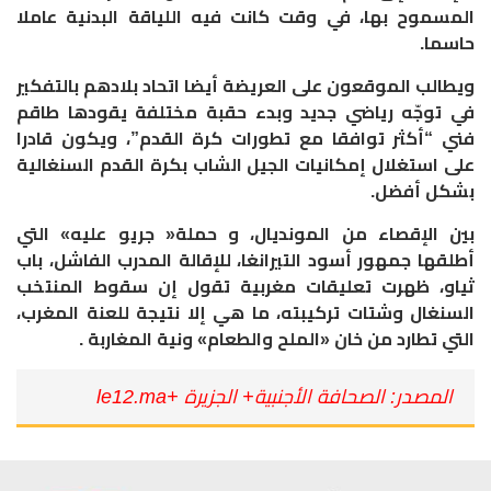
المسموح بها، في وقت كانت فيه اللياقة البدنية عاملا
حاسما.
‎ويطالب الموقعون على العريضة أيضا اتحاد بلادهم بالتفكير
في توجّه رياضي جديد وبدء حقبة مختلفة يقودها طاقم
فني “أكثر توافقا مع تطورات كرة القدم”، ويكون قادرا
على استغلال إمكانيات الجيل الشاب بكرة القدم السنغالية
بشكل أفضل.
بين الإقصاء من المونديال، و حملة« جريو عليه» التي
أطلقها جمهور أسود التيرانغا، للإقالة المدرب الفاشل، باب
ثياو، ظهرت تعليقات مغربية تقول إن سقوط المنتخب
السنغال وشتات تركيبته، ما هي إلا نتيجة للعنة المغرب،
التي تطارد من خان «الملح والطعام» ونية المغاربة .
المصدر: الصحافة الأجنبية+ الجزيرة +le12.ma