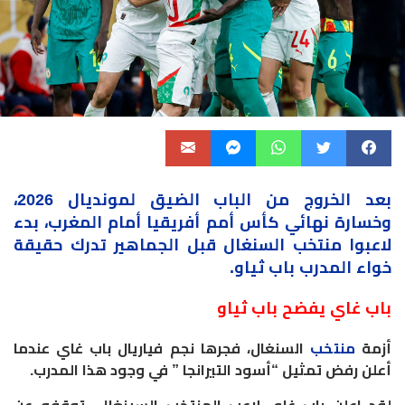
بعد
الخروج
من الباب الضيق لمونديال 2026،
وخسارة نهائي كأس أمم أفريقيا أمام المغرب، بدء
لاعبوا منتخب السنغال قبل الجماهير تدرك حقيقة
خواء المدرب باب ثياو.
باب غاي يفضح باب ثياو
أزمة
منتخب
السنغال، فجرها نجم فياريال باب غاي عندما
أعلن رفض تمثيل “أسود التيرانجا ” في وجود هذا المدرب.