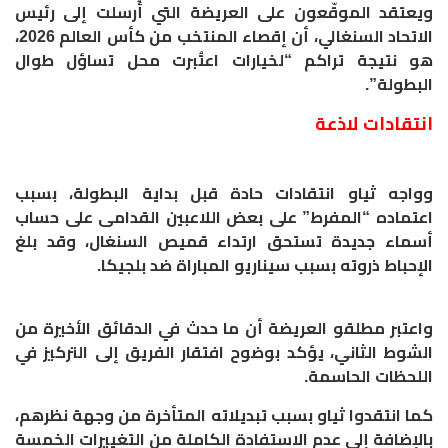
ويعتقد الموقّعون على العريضة التي أُرسلت إلى رئيس
الاتحاد السنغالي، أن إقصاء المنتخب من كأس العالم 2026،
هو نتيجة تراكم “لخيارات اعتُبرت محل تساؤل طوال
البطولة”.
وواجه ثياو انتقادات حادة قبل بداية البطولة، بسبب
اعتماده “المفرط” على بعض اللاعبين القدامى على حساب
أسماء جديدة تستحق ارتداء قميص السنغال، وقد بلغ
الإحباط ذروته بسبب سيناريو المباراة ضد بلجيكا.
واعتبر مطلقو العريضة أن ما حدث في الدقائق الأخيرة من
الشوط الثاني، يؤكد بوضوح افتقار الفريق إلى التركيز في
اللحظات الحاسمة.
‎كما انتقدوا ثياو بسبب تبديلاته المتأخرة من وجهة نظرهم،
بالإضافة إلى عدم الاستفادة الكاملة من التغييرات الخمسة