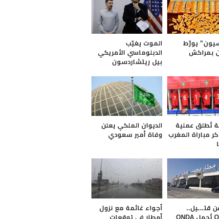
يون” يورّط
الموت يغيّب
 بمراكش
الدبلوماسي الأمريكي
بيل ريتشاردسون
ة تُطلق عملية
الديوان الملكي يعلن
كر مباراة المغرب
وفاة أمير سعودي
 قتـ.ـيل..
أجواء غائمة مع نزول
الـONEE تُحمل ONDA
أمطار في توقعات