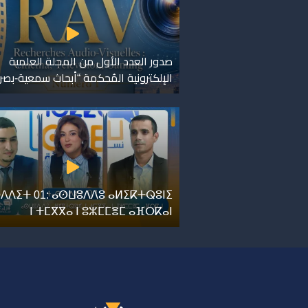
صدور العدد الأول من المجلة العلمية
الإلكترونية المُحكمة “أبحاث سمعية-بصر
ⴷⴷⵉⵜ 01: ⴰⵙⵡⵓⴷⴷⵓ ⴰⵍⵉⴽⵜⵕⵓⵏⵉ
ⵏ ⵜⵎⴳⴳⴰ ⵏ ⵓⵣⵎⵎⴻⵎ ⴰⴼⵔⴽⴰⵏ
ر