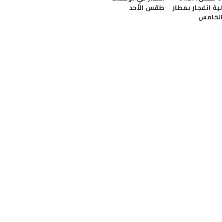
ة انفجار بمطار
طقس الأحد
الخامس