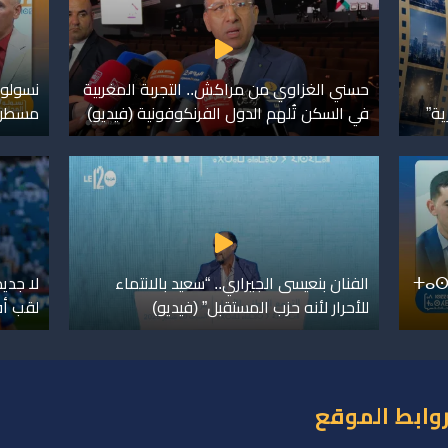
حسني الغزاوي من مراكش.. التجربة المغربية
نسولو 
ية”
في السكن تُلهم الدول الفرنكوفونية (فيديو)
مسطرة 
ⵜⴰⵙ
الفنان بنعيسى الجيراري.. “سعيد بالانتماء
لا جدي
للأحرار لأنه حزب المستقبل” (فيديو)
لقب أ
وابط الموقع