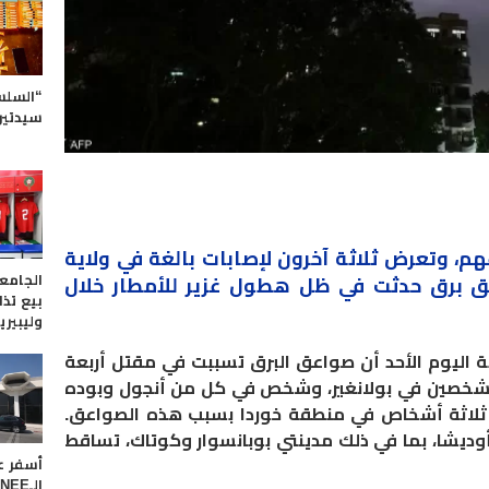
“السلس
سيدتين
رعهم، وتعرض ثلاثة آخرون لإصابات بالغة في ولاية
الجامع
 برق حدثت في ظل هطول غزير للأمطار خلال
بيع تذا
وليبيريا
ة اليوم الأحد أن صواعق البرق تسببت في مقتل أربعة
وشخصين في بولانغير، وشخص في كل من أنجول وبوده
ب ثلاثة أشخاص في منطقة خوردا بسبب هذه الصواعق.
وديشا، بما في ذلك مدينتي بوبانسوار وكوتاك، تساقط
أسفر عن