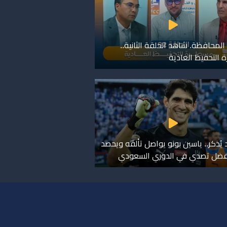
المحافظة. شاهد الحلقة الثانية..
التحفيظ العادية
د يُذكر.. ياسين بونو يواصل تألقه ويحصد
فضل تصدي في الدوري السعودي