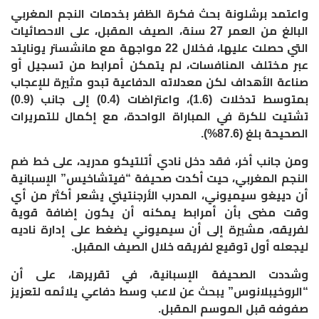
واعتمد برشلونة بحث فكرة الظفر بخدمات النجم المغربي
البالغ من العمر 27 سنة، الصيف المقبل، على الاحصائيات
التي حصلت عليها، فخلال 22 مواجهة مع مانشستر يونايتد
عبر مختلف المنافسات، لم يتمكن أمرابط من تسجيل أو
صناعة الأهداف لكن معدلاته الدفاعية تبدو مثيرة للإعجاب
بمتوسط تدخلات (1.6)، واعتراضات (0.4) إلى جانب (0.9)
تشتيت للكرة في المباراة الواحدة، مع إكمال للتمريرات
الصحيحة بلغ (87.6%).
ومن جانب أخر، فقد دخل نادي أتلتيكو مدريد، على خط ضم
النجم المغربي، حيت أكدت صحيفة “فيتشاخيس” الإسبانية
أن دييغو سيميوني، المدرب الأرجنتيني يشعر أكثر من أي
وقت مضى بأن أمرابط يمكنه أن يكون إضافة قوية
لفريقه، مشيرة إلى أن سيميوني يضغط على إدارة ناديه
ليجعله أول توقيع لفريقه خلال الصيف المقبل
.
وشددت الصحيفة الإسبانية، في تقريرها، على أن
“الروخيبلانوس” يبحث عن لاعب وسط دفاعي يلائمه لتعزيز
صفوفه قبل الموسم المقبل
.