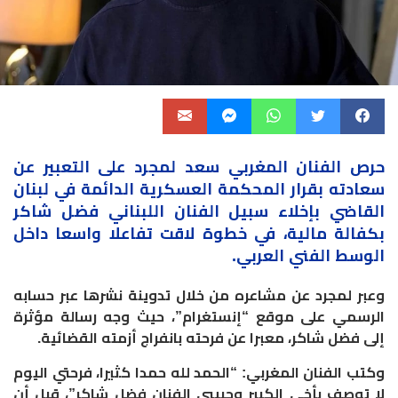
حرص الفنان المغربي سعد لمجرد على التعبير عن
سعادته بقرار
المحكمة
العسكرية الدائمة في لبنان
القاضي بإخلاء سبيل الفنان اللبناني فضل شاكر
بكفالة مالية، في خطوة
لاقت
تفاعلا واسعا داخل
الوسط الفني العربي.
وعبر لمجرد عن مشاعره من خلال تدوينة نشرها عبر حسابه
الرسمي على موقع “إنستغرام”، حيث وجه رسالة مؤثرة
إلى فضل شاكر، معبرا عن فرحته بانفراج أزمته القضائية.
وكتب الفنان المغربي: “الحمد لله حمدا كثيرا، فرحتي اليوم
لا توصف بأخي الكبير وحبيبي الفنان فضل شاكر”، قبل أن