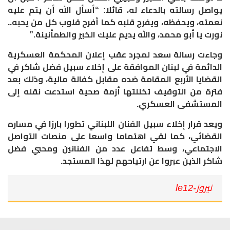
يواصل رسالته بالدعاء له، قائلا: “أسأل الله أن يتم عليه
نعمته، ويحفظه، ويفرج قلبه كما أفرح قلوب كل من يحبه..
نورت يا أبو محمد، والله يديم عليك الخير والطمأنينة.”
وجاءت رسالة سعد لمجرد عقب إعلان المحكمة العسكرية
الدائمة في لبنان الموافقة على إخلاء سبيل فضل شاكر في
القضايا الأربع المقامة ضده مقابل كفالة مالية، وذلك بعد
فترة من التوقيف تخللتها أزمة صحية استدعت نقله إلى
المستشفى العسكري.
ويعد قرار إخلاء سبيل الفنان اللبناني تطورا بارزا في مساره
القضائي، كما لقي اهتماما واسعا على منصات التواصل
الاجتماعي، وسط تفاعل عدد من الفنانين ومحبي فضل
شاكر الذين عبروا عن ارتياحهم لهذا المستجد.
نيروز-le12