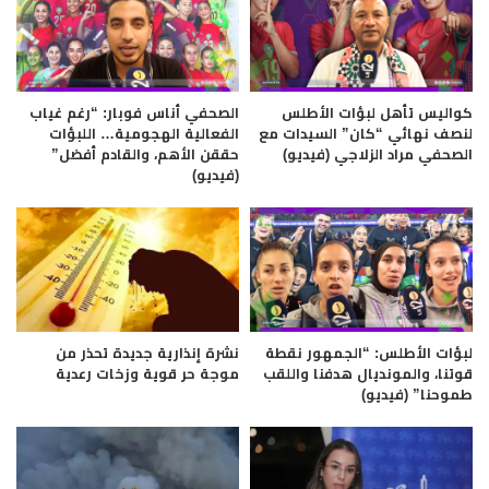
كواليس تأهل لبؤات الأطلس
الصحفي أناس فوبار: “رغم غياب
لنصف نهائي “كان” السيدات مع
الفعالية الهجومية… اللبؤات
الصحفي مراد الزلاجي (فيديو)
حققن الأهم، والقادم أفضل”
(فيديو)
لبؤات الأطلس: “الجمهور نقطة
نشرة إنذارية جديدة تحذر من
قوتنا، والمونديال هدفنا واللقب
موجة حر قوية وزخات رعدية
طموحنا” (فيديو)