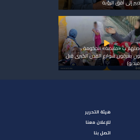
بير إلى أفق الرؤية
صلهم ب «مانضة» الحكومة .
ن يغرقون شوارع المدن الكبرى قبل
فيديو)
هيئة التحرير
للإعلان معنا
اتصل بنا