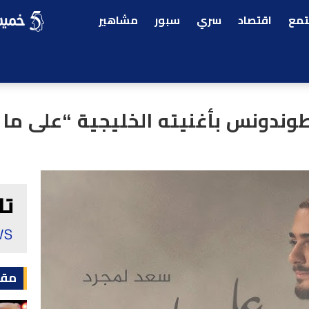
مع
اقتصاد
سري
سبور
مشاهير
وندونس بأغنيته الخليجية “على ما ي
مقا