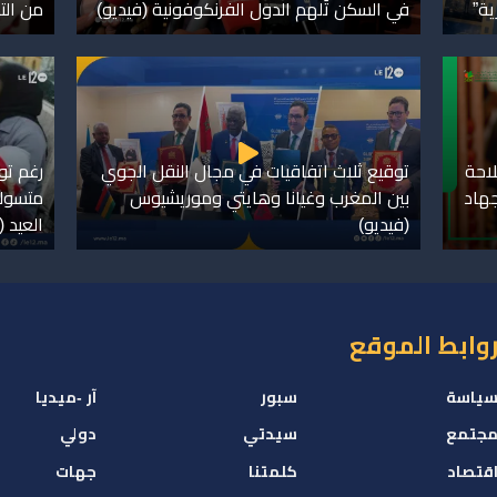
ية”
في السكن تُلهم الدول الفرنكوفونية (فيديو)
من التد
احة
توقيع ثلاث اتفاقيات في مجال النقل الجوي
رغم تو
هاد
بين المغرب وغيانا وهايتي وموريشيوس
متسولو
(فيديو)
العيد (
وابط الموقع
ياسة
سبور
آر -ميديا
جتمع
سيدتي
دولي
قتصاد
كلمتنا
جهات