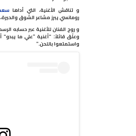
و تناقش الأغنية، التي أداها
سعد
رومانسي يبرز مشاعر الشوق والحيرة،
و روج الفنان للأغنية عبر حسابه ال
وعلّق قائلاً: “أغنية ”علي ما يبدو“
واستمتعوا باللحن.”