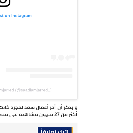
st on Instagram
amjarred (@saadlamjarred1)
و يذكر أن آخر أعمال سعد لمجرد كان
أكثر من 27 مليون مشاهدة على منصة يوتيوب، مما يعكس استمرار نجاحه الجماهيري.
اترك تعليقاً