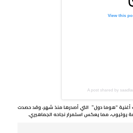
View this po
A post shared by saadl
ت أغنية “هوما دول” التي أصدرها منذ شهر، وقد حصدت