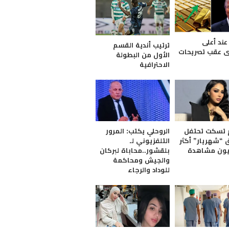
عند أعلى
ترتيب أندية القسم
 عقب تصريحات
الأول من البطولة
الاحترافية
 تسكت تحتفل
الروحلي يكتب: المرور
 “شهريار” أكثر
التلفزيوني لـ
يون مشاهدة
بلقشور..محاباة لبركان
والجيش ومحاكمة
للوداد والرجاء