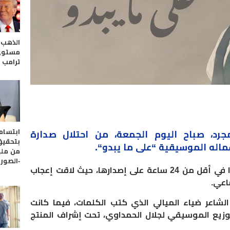
الذهب 
مستوى
ترامب
ابتسام
جرد
، صباح اليوم الجمعة، من احتلال صدارة
بتحقيق
ماله الموسيقية “
على ما يبدو
“.
من مل
-الصور
و حققت الأغنية الجديدة تفاعلا كبيرا في أقل من 24 ساعة على إصدارها، حيث لاقت إعجاب
اعي.
لشاعر ضياء الميالي الذي كتب الكلمات، فيما كانت
توزيع الموسيقي لجلال الحمداوي، تحت إشراف المنتج