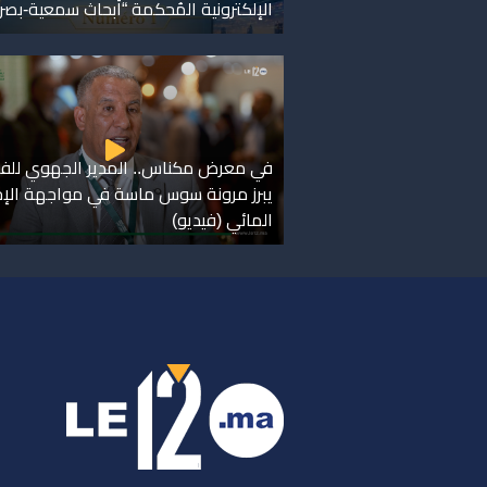
الإلكترونية المُحكمة “أبحاث سمعية-بصر
في معرض مكناس.. المدير الجهوي للفل
يبرز مرونة سوس ماسة في مواجهة الإج
المائي (فيديو)
ر
س
م
ا