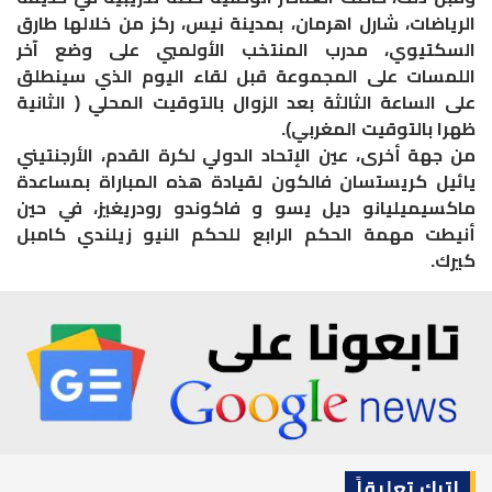
الرياضات، شارل اهرمان، بمدينة نيس، ركز من خلالها طارق
السكتيوي، مدرب المنتخب الأولمبي على وضع آخر
اللمسات على المجموعة قبل لقاء اليوم الذي سينطلق
على الساعة الثالثة بعد الزوال بالتوقيت المحلي ( الثانية
ظهرا بالتوقيت المغربي).
من جهة أخرى، عين الإتحاد الدولي لكرة القدم، الأرجنتيني
يائيل كريستسان فالكون لقيادة هذه المباراة بمساعدة
ماكسيميليانو ديل يسو و فاكوندو رودريغيز، في حين
أنيطت مهمة الحكم الرابع للحكم النيو زيلندي كامبل
كيرك.
اترك تعليقاً