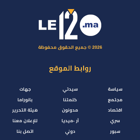
2026 © جميع الحقوق محفوظة
روابط الموقع
سياسة
سيدتي
جهات
مجتمع
كلمتنا
بانوراما
اقتصاد
مدونون
هيئة التحرير
سري
آر -ميديا
للإعلان معنا
سبور
دولي
اتصل بنا