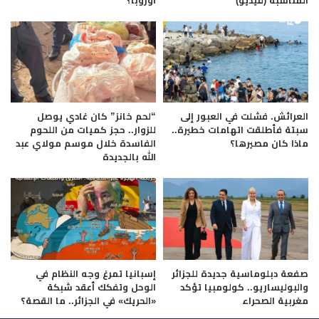
المناسبة (فيديو)
أوروبا؟
العرائش. فشلت في العبور إلى
“لحم خانز” كان غادي يوصل
سبتة فأطلقت اتهامات خطيرة..
للزوار.. حجز كميات من اللحوم
ماذا كان مصيرها؟
الفاسدة خلال موسم مولاي عبد
الله بالجديدة
صفعة دبلوماسية جديدة للجزائر
إسبانيا تمرغ وجه النظام في
والبوليساريو.. كولومبيا تؤكد
الوحل وتفكك أعقد شبكة
مغربية الصحراء
«الحريك» في الجزائر.. ما القصة؟