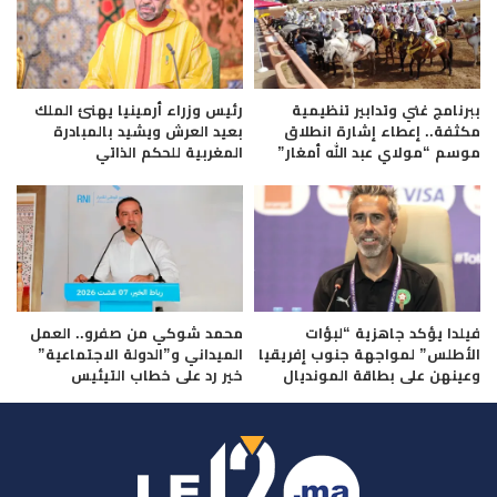
ببرنامج غني وتدابير تنظيمية
رئيس وزراء أرمينيا يهنئ الملك
مكثفة.. إعطاء إشارة انطلاق
بعيد العرش ويشيد بالمبادرة
موسم “مولاي عبد الله أمغار”
المغربية للحكم الذاتي
فيلدا يؤكد جاهزية “لبؤات
محمد شوكي من صفرو.. العمل
الأطلس” لمواجهة جنوب إفريقيا
الميداني و”الدولة الاجتماعية”
وعينهن على بطاقة المونديال
خير رد على خطاب التيئيس