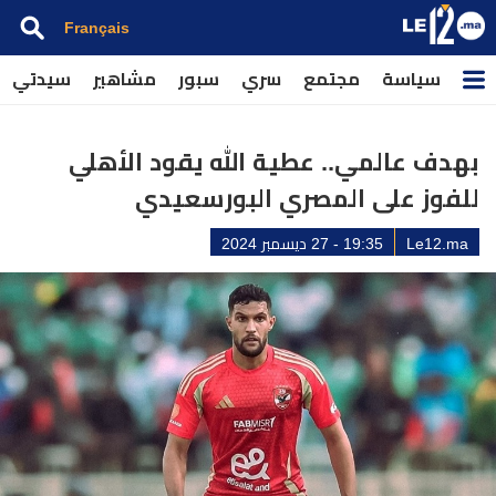
Français
سياسة
مجتمع
سري
سبور
مشاهير
سيدتي
بهدف عالمي.. عطية الله يقود الأهلي
للفوز على المصري البورسعيدي
Le12.ma
19:35 - 27 ديسمبر 2024