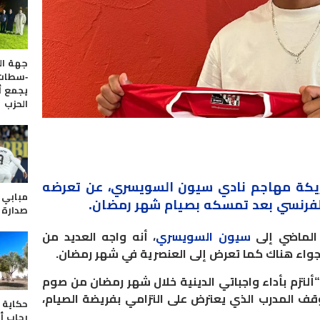
جهة الد
-سطات.
يجمع 
الحزب
ريكة مهاجم
نادي سيون
السويسري، عن تعرضه
مبابي ي
لفرنسي بعد تمسكه بصيام شهر رمضان
.
صدارة “
 الماضي إلى
سيون السويسري
، أنه واجه العديد من
جواء هناك كما تعرض إلى العنصرية في شهر رمضان.
ألتزم بأداء واجباتي الدينية خلال شهر رمضان من صوم
 المدرب الذي يعترض على التزامي بفريضة الصيام،
حكاية 
رحاب أ