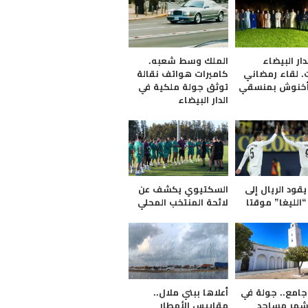
ار البيضاء
الملك وسط شعبه.
 لقاء رمضاني
كاميرات هواتف نقالة
أخنوش بمنسقي
توثق جولة ملكية في
الدار البيضاء
قود الريال إلى
السكتيوي يكشف عن
الليغا” موقتا
لائحة المنتخب المحلي
جامع.. جولة في
أعلاها ببني ملال..
شهر مساجد
مقاييس الأمطار