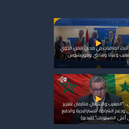
ثلاث اتفاقيات في مجال النقل الجوي
مغرب وغيانا وهايتي وموريشيوس
)
. “المغرب والسنغال ملتزمان بتعزيز
ن ودعم الشراكة الاستراتيجية والدفع
ى أعلى المستويات” (فيديو)