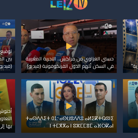
توقيع 
حسني الغزاوي من مراكش.. التجربة المغربية
بين ال
ية”
في السكن تُلهم الدول الفرنكوفونية (فيديو)
(فيديو
أخنوش.
ⵜⴰⵙⴷⴷⵉⵜ 01: ⴰⵙⵡⵓⴷⴷⵓ ⴰⵍⵉⴽⵜⵕⵓⵏⵉ
التعاو
ⵏ ⵜⵎⴳⴳⴰ ⵏ ⵓⵣⵎⵎⴻⵎ ⴰⴼⵔⴽⴰⵏ
بها إل