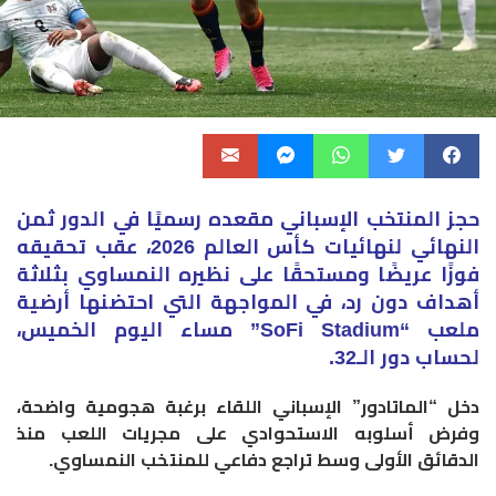
​حجز المنتخب الإسباني مقعده رسميًا في الدور ثمن
النهائي لنهائيات كأس العالم 2026، عقب تحقيقه
فوزًا عريضًا ومستحقًا على نظيره النمساوي بثلاثة
أهداف دون رد، في المواجهة التي احتضنها أرضية
ملعب “SoFi Stadium” مساء اليوم الخميس،
لحساب دور الـ32.
​دخل “الماتادور” الإسباني اللقاء برغبة هجومية واضحة،
وفرض أسلوبه الاستحوادي على مجريات اللعب منذ
الدقائق الأولى وسط تراجع دفاعي للمنتخب النمساوي.