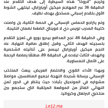
وترجم “لاروخا” هذه السيطرة إلى هدف التقدم عند
الدقيقة 36 عبر المهاجم ميكيل أويارزابال، لينتهي الشوط
الأول بتقدم إسباني مستحق بهدف نظيف.
و​لم يتراجع الحماس الإسباني في الحصة الثانية، بل واصلت
كتيبة المدرب لويس دي لا فوينتي الضغط لضمان النتيجة.
وفي الدقيقة 66، نجح المدافع بيدرو بورو في تعزيز التقدم
بتسجيله الهدف الثاني. وقبل إطلاق صافرة النهاية، عاد
النجم ميكيل أويارزابال ليبصم على ثنائيته الشخصية
والهدف الثالث لبلاده في الدقيقة 89، مطلقًا رصاصة الرحمة
على الآمال النمساوية.
و​بهذا الأداء القوي والانتصار العريض، يبعث المنتخب
الإسباني برسالة شديدة اللهجة لجميع المنافسين، مواصلاً
مشواره في المونديال بثبات؛ حيث ينتظر في الدور ثمن
النهائي الفائز من الموقعة المرتقبة التي ستجمع بين
منتخبي البرتغال وكرواتيا.
Le12.ma