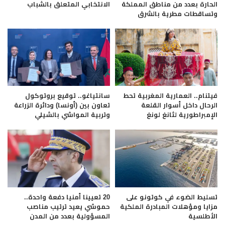
الحارة بعدد من مناطق المملكة
الانتخابي المتعلق بالشباب
وتساقطات مطرية بالشرق
فيتنام.. العمارية المغربية تحط
سانتياغو.. توقيع بروتوكول
الرحال داخل أسوار القلعة
تعاون بين (أونسا) ودائرة الزراعة
الإمبراطورية لثانغ لونغ
وتربية المواشي بالشيلي
تسليط الضوء في كوتونو على
20 تعيينا أمنيا دفعة واحدة..
مزايا ومؤهلات المبادرة الملكية
حموشي يعيد ترتيب مناصب
الأطلسية
المسؤولية بعدد من المدن