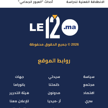
الانطلاقة الفعلية للدراسة
أحداث “العبور الجماعي”
2026 © جميع الحقوق محفوظة
روابط الموقع
سياسة
سيدتي
جهات
مجتمع
كلمتنا
بانوراما
اقتصاد
مدونون
هيئة التحرير
سري
آر -ميديا
للإعلان معنا