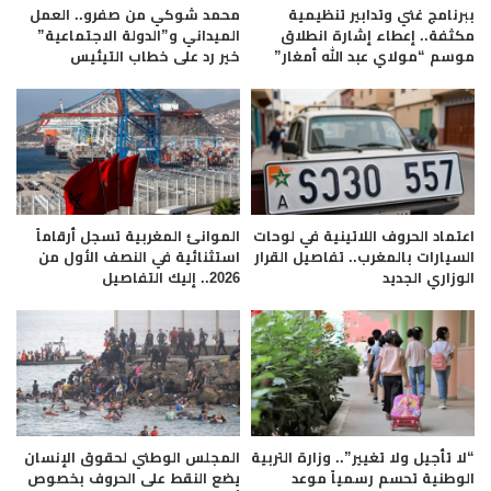
ببرنامج غني وتدابير تنظيمية
محمد شوكي من صفرو.. العمل
مكثفة.. إعطاء إشارة انطلاق
الميداني و”الدولة الاجتماعية”
موسم “مولاي عبد الله أمغار”
خير رد على خطاب التيئيس
اعتماد الحروف اللاتينية في لوحات
الموانئ المغربية تسجل أرقاماً
السيارات بالمغرب.. تفاصيل القرار
استثنائية في النصف الأول من
الوزاري الجديد
2026.. إليك التفاصيل
“لا تأجيل ولا تغيير”.. وزارة التربية
المجلس الوطني لحقوق الإنسان
الوطنية تحسم رسمياً موعد
يضع النقط على الحروف بخصوص