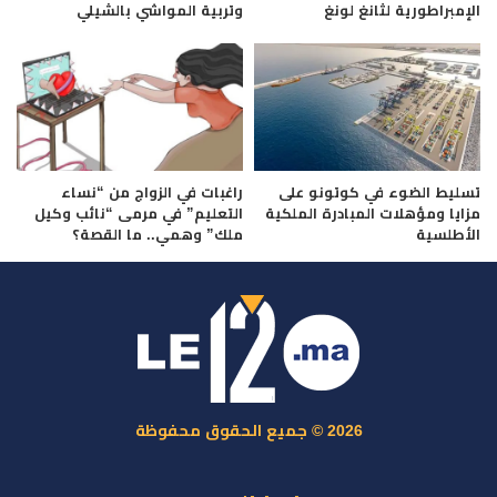
الإمبراطورية لثانغ لونغ
وتربية المواشي بالشيلي
تسليط الضوء في كوتونو على
راغبات في الزواج من “نساء
مزايا ومؤهلات المبادرة الملكية
التعليم” في مرمى “نائب وكيل
الأطلسية
ملك” وهمي.. ما القصة؟
2026 © جميع الحقوق محفوظة