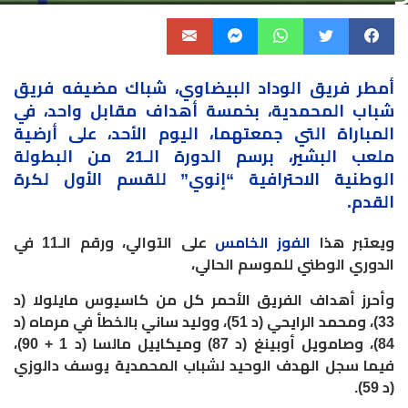
أمطر فريق الوداد البيضاوي، شباك مضيفه فريق
شباب المحمدية
، بخمسة أهداف مقابل واحد، في
المباراة التي جمعتهما، اليوم الأحد، على أرضية
ملعب البشير، برسم الدورة الـ21 من البطولة
الوطنية الاحترافية “إنوي” للقسم الأول لكرة
القدم
.
ويعتبر هذا
الفوز الخامس
على التوالي، ورقم الـ11 في
الدوري الوطني للموسم الحالي،
وأحرز أهداف الفريق الأحمر كل من كاسيوس مايلولا (د
33)، ومحمد الرايحي (د 51)، ووليد ساني بالخطأ في مرماه (د
84)، وصامويل أوبينغ (د 87) وميكاييل مالسا (د 1 + 90)،
فيما سجل الهدف الوحيد لشباب المحمدية يوسف دالوزي
(د 59)
.