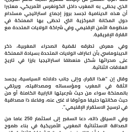
الذي يحظى به المغرب داخل الكونغرس الأمريكي، معتبرا
أن هذه الدينامية تجسد بروز إجماع استراتيجي مستدام
حول المكانة المركزية التي تحظى بها المملكة في
منظومة الأمن الإقليمي وفي شراكة الولايات المتحدة مع
القارة الإفريقية.
وفي معرض تطرقه لقضية الصحراء المغربية، ذكر
الديبلوماسي بأن اعتراف الولايات المتحدة بسيادة المملكة
على صحرائها شكل منعطفا استراتيجيا بارزا في تاريخ
العلاقات الثنائية.
وقال إن “هذا القرار، وإلى جانب دلالاته السياسية، يجسد
الثقة في المغرب ومؤسساته ومصداقيته، ويرتقي
بالمملكة سواء من حيث شرعيتها الترابية الكاملة أو من
حيث مكانتها حليفا موثوقا لا غنى عنه، وفاعلا ذا مصداقية
في ترسيخ الاستقرار الإقليمي”.
وفي السياق ذاته، دعا السفير إلى استثمار 250 عاما من
الصداقة الاستثنائية المغربي الأمريكية في بناء طموح