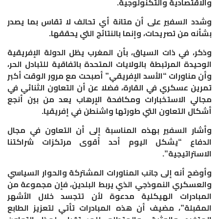
والاقتصادية والتكنولوجية.
وشدد السفير على أن متانة أي تحالف لا تقاس بما يصدر
بشأنه من تصريحات، وإنما بالنتائج التي يحققها.
وذكر، في ذات السياق، بأن المغرب يظل الدولة الإفريقية
الوحيدة المرتبطة بالولايات المتحدة باتفاقية للتبادل الحر،
وأن مناورات “الأسد الإفريقي” أصبحت مع مرور الوقت أكبر
تمرين عسكري في القارة، فضلا عن أن التعاون الثنائي في
مجالي الاستخبارات ومكافحة الإرهاب يعد من بين أنجع
أشكال التعاون التي طورتها واشنطن في إفريقيا.
وأشار السفير بهذه المناسبة إلى أن التعاون في مجال
الدفاع “يشكل اليوم أحد أقوى مرتكزات شراكتنا
الاستراتيجية”.
وأوضح أنه إلى جانب المناورات المشتركة والحوار السياسي
والعسكري النموذجي الذي يربط البلدين، فإن مجموعة من
المبادرات الهيكلية مدعوة لأن تتجسد خلال الأشهر
المقبلة”، مضيف أن هذه المبادرات تأتي لتعزيز الطابع