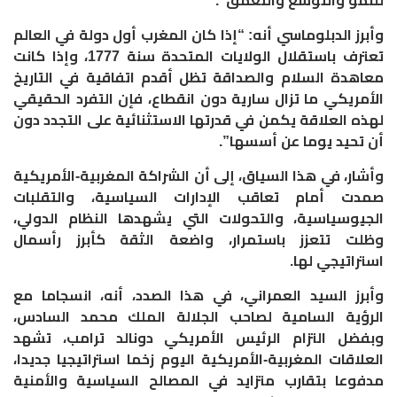
للنمو والتوسع والتعمق”.
وأبرز الدبلوماسي أنه: “إذا كان المغرب أول دولة في العالم
تعترف باستقلال الولايات المتحدة سنة 1777، وإذا كانت
معاهدة السلام والصداقة تظل أقدم اتفاقية في التاريخ
الأمريكي ما تزال سارية دون انقطاع، فإن التفرد الحقيقي
لهذه العلاقة يكمن في قدرتها الاستثنائية على التجدد دون
أن تحيد يوما عن أسسها”.
وأشار، في هذا السياق، إلى أن الشراكة المغربية-الأمريكية
صمدت أمام تعاقب الإدارات السياسية، والتقلبات
الجيوسياسية، والتحولات التي يشهدها النظام الدولي،
وظلت تتعزز باستمرار، واضعة الثقة كأبرز رأسمال
استراتيجي لها.
وأبرز السيد العمراني، في هذا الصدد، أنه، انسجاما مع
الرؤية السامية لصاحب الجلالة الملك محمد السادس،
وبفضل التزام الرئيس الأمريكي دونالد ترامب، تشهد
العلاقات المغربية-الأمريكية اليوم زخما استراتيجيا جديدا،
مدفوعا بتقارب متزايد في المصالح السياسية والأمنية