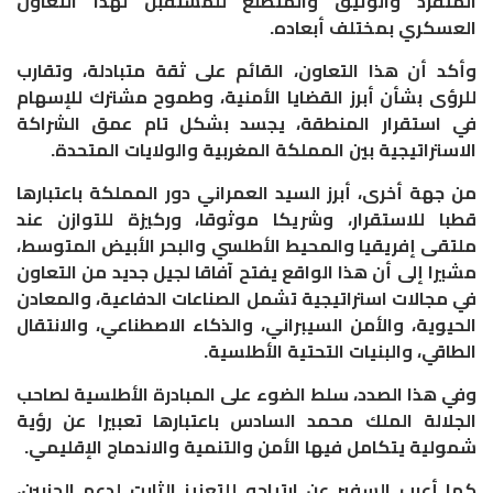
المتفرد والوثيق والمتطلع للمستقبل لهذا التعاون
العسكري بمختلف أبعاده.
وأكد أن هذا التعاون، القائم على ثقة متبادلة، وتقارب
للرؤى بشأن أبرز القضايا الأمنية، وطموح مشترك للإسهام
في استقرار المنطقة، يجسد بشكل تام عمق الشراكة
الاستراتيجية بين المملكة المغربية والولايات المتحدة.
من جهة أخرى، أبرز السيد العمراني دور المملكة باعتبارها
قطبا للاستقرار، وشريكا موثوقا، وركيزة للتوازن عند
ملتقى إفريقيا والمحيط الأطلسي والبحر الأبيض المتوسط،
مشيرا إلى أن هذا الواقع يفتح آفاقا لجيل جديد من التعاون
في مجالات استراتيجية تشمل الصناعات الدفاعية، والمعادن
الحيوية، والأمن السيبراني، والذكاء الاصطناعي، والانتقال
الطاقي، والبنيات التحتية الأطلسية.
وفي هذا الصدد، سلط الضوء على المبادرة الأطلسية لصاحب
الجلالة الملك محمد السادس باعتبارها تعبيرا عن رؤية
شمولية يتكامل فيها الأمن والتنمية والاندماج الإقليمي.
كما أعرب السفير عن ارتياحه للتعزيز الثابت لدعم الحزبين،