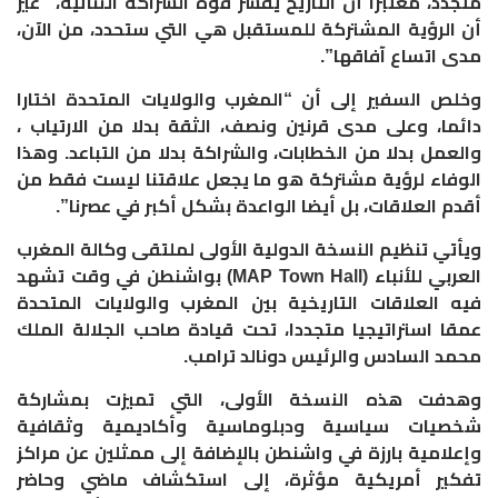
متجدد، معتبرا أن التاريخ يفسر قوة الشراكة الثنائية، “غير
أن الرؤية المشتركة للمستقبل هي التي ستحدد، من الآن،
مدى اتساع آفاقها”.
وخلص السفير إلى أن “المغرب والولايات المتحدة اختارا
دائما، وعلى مدى قرنين ونصف، الثقة بدلا من الارتياب ،
والعمل بدلا من الخطابات، والشراكة بدلا من التباعد. وهذا
الوفاء لرؤية مشتركة هو ما يجعل علاقتنا ليست فقط من
أقدم العلاقات، بل أيضا الواعدة بشكل أكبر في عصرنا”.
ويأتي تنظيم النسخة الدولية الأولى لملتقى وكالة المغرب
العربي للأنباء (MAP Town Hall) بواشنطن في وقت تشهد
فيه العلاقات التاريخية بين المغرب والولايات المتحدة
عمقا استراتيجيا متجددا، تحت قيادة صاحب الجلالة الملك
محمد السادس والرئيس دونالد ترامب.
وهدفت هذه النسخة الأولى، التي تميزت بمشاركة
شخصيات سياسية ودبلوماسية وأكاديمية وثقافية
وإعلامية بارزة في واشنطن بالإضافة إلى ممثلين عن مراكز
تفكير أمريكية مؤثرة، إلى استكشاف ماضي وحاضر