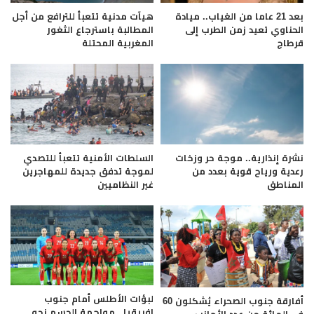
بعد 21 عاما من الغياب.. ميادة
هيآت مدنية تتعبأ للترافع من أجل
الحناوي تعيد زمن الطرب إلى
المطالبة باسترجاع الثغور
قرطاج
المغربية المحتلة
نشرة إنذارية.. موجة حر وزخات
السلطات الأمنية تتعبأ للتصدي
رعدية ورياح قوية بعدد من
لموجة تدفق جديدة للمهاجرين
المناطق
غير النظاميين
لبؤات الأطلس أمام جنوب
أفارقة جنوب الصحراء يُشكلون 60
إفريقيا.. مواجهة الحسم نحو