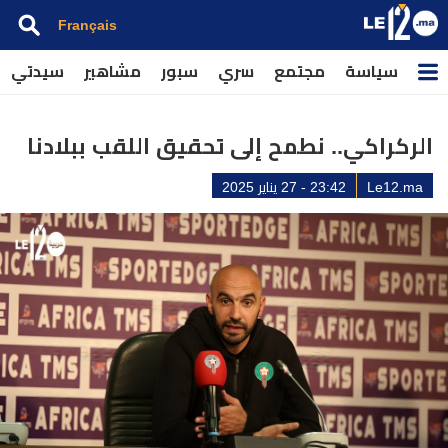
Français
سياسة
مجتمع
سري
سبور
مشاهير
سيدتي
الركراكي.. نطمح إلى تحقيق اللقب ببلادنا
Le12.ma
23:42 - 27 يناير 2025