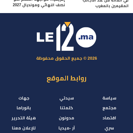
في المائة من عدد الأجانب
نصف النهائي ومونديال 2027
المقيمين بالمغرب
2026 © جميع الحقوق محفوظة
روابط الموقع
سياسة
سيدتي
جهات
مجتمع
كلمتنا
بانوراما
اقتصاد
مدونون
هيئة التحرير
سري
آر -ميديا
للإعلان معنا