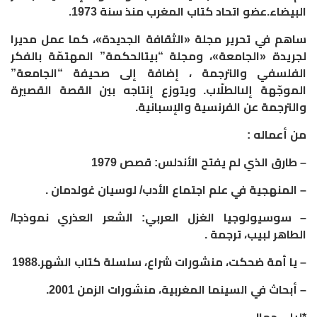
البيضاء
.
عضو
اتحاد
كتاب
المغرب
منذ
سنة
1973.
ساهم
في
تحرير
مجلة
«
الثقافة
الجديدة
»
،
كما
عمل
مديرا
لجريدة
«
الجامعة
»
،
ومجلة
“
بيت
الحكمة
”
المهتمّة
بالفكر
الفلسفي
والترجمة
،
إضافة
إلى
صحيفة
“
الجامعة
”
الموجّهة
إلى
الطلّاب
.
ويتوزع
إنتاجه
بين
القصة
القصيرة
والترجمة
عن
الفرنسية
والإسبانية
.
من
أعماله
:
–
طارق
الذي
لم
يفتح
الأندلس
:
قصص
1979
–
المنهجية
في
علم
اجتماع
الأدب
/
لوسيان
غولدمان
.
–
سوسيولوجيا
الغزل
العربي
:
الشعر
العذري
نموذجا
/
الطاهر
لبيب،
ترجمة
.
–
يا
أمة
ضحكت،
منشورات
شراع،
سلسلة
كتاب
الشهر
.1988
–
أبحاث
في
السينما
المغربية،
منشورات
الزمن
2001.