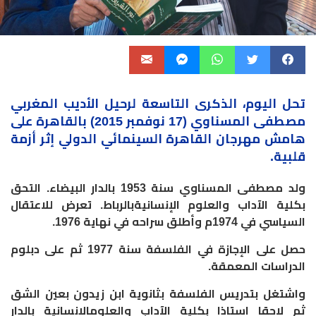
تحل
اليوم،
الذكرى
التاسعة
لرحيل
الأديب
المغربي
مصطفى
المسناوي
(17
نوفمبر
2015)
بالقاهرة
على
هامش
مهرجان
القاهرة
السينمائي
الدولي
إثر
أزمة
قلبية
.
ولد
مصطفى
المسناوي
سنة
1953
بالدار
البيضاء
.
التحق
بكلية
الآداب
والعلوم
الإنسانية
بالرباط
.
تعرض
للاعتقال
السياسي
في
1974
م
وأطلق
سراحه
في
نهاية
1976.
حصل
على
الإجازة
في
الفلسفة
سنة
1977
ثم
على
دبلوم
الدراسات
المعمقة
.
واشتغل
بتدريس
الفلسفة
بثانوية
ابن
زيدون
بعين
الشق
ثم
لاحقا
استاذا
بكلية
الآداب
والعلوم
الإنسانية
بالدار