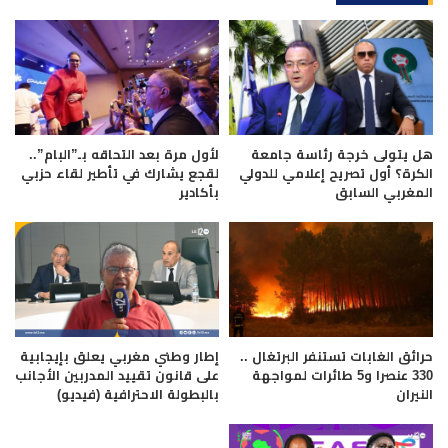
هل يتولى خرجة رئاسة جامعة
لأول مرة بعد التحاقه بـ”البام”..
الكرة؟ أول تصريح إعلامي للدولي
لقجع يشارك في تأطير لقاء حزبي
المغربي السابق
بأكادير
حرائق الغابات تستنفر البرتغال ..
إطار وطني مغربي يعلق بإيجابية
330 عنصرا و5 طائرات لمواجهة
على قانون تقييد المدربين الأجانب
النيران
بالبطولة الاحترافية (فيديو)