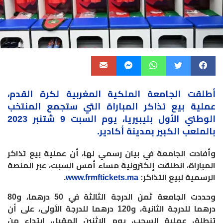
أطلقت
الجامعة
الملكية المغربية لكرة القدم،
عملية بيع تذاكر المباراة التي ستجمع المنتخب
الوطني الأول بليبيريا، يوم السبت 9 شتنبر 2023
بالملعب الكبير بمدينة أكادير.
وأفادت الجامعة في بيان رسمي لها، أن عملية بيع تذاكر
المباراة، انطلقت إلكترونية مساء أمس السبت، عبر المنصة
الرسمية لبيع التذاكر:
www.frmftickets.ma
.
وحددت الجامعة ثمن الدرجة الثالثة في 50 درهما، و80
درهما للدرجة الثانية، و120 درهما للدرجة الأولى، على أن
تنطلق عملية السحب، يوم الاثنين المقبل، ابتداء من