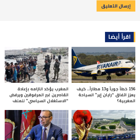
اقرأ أيضا
156 خطاً جوياً و13 مطاراً.. كيف
المغرب يؤكد التزامه بإعادة
يعزز اتفاق “رايان إير” السياحة
القاصرين غير المرفوقين ويرفض
المغربية؟
“الاستغلال السياسي” للملف