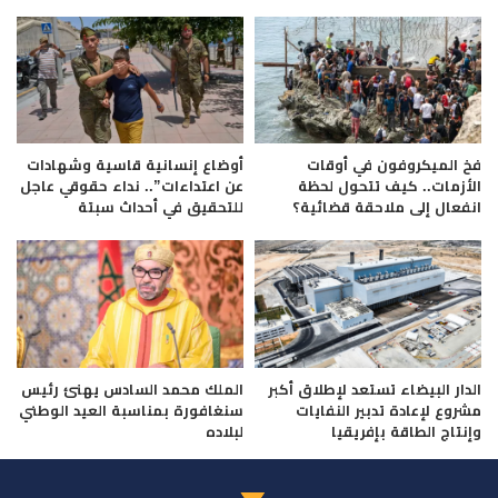
فخ الميكروفون في أوقات
أوضاع إنسانية قاسية وشهادات
الأزمات.. كيف تتحول لحظة
عن اعتداءات”.. نداء حقوقي عاجل
انفعال إلى ملاحقة قضائية؟
للتحقيق في أحداث سبتة
الدار البيضاء تستعد لإطلاق أكبر
الملك محمد السادس يهنئ رئيس
مشروع لإعادة تدبير النفايات
سنغافورة بمناسبة العيد الوطني
وإنتاج الطاقة بإفريقيا
لبلاده