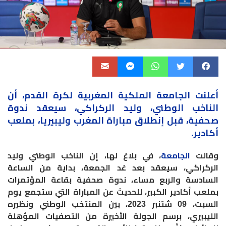
أعلنت الجامعة الملكية المغربية لكرة القدم، أن
الناخب الوطني، وليد الركراكي، سيعقد ندوة
صحفية، قبل إنطلاق مباراة المغرب وليبيريا، بملعب
أكادير.
وقالت
الجامعة
، في بلاغ لها، إن الناخب الوطني وليد
الركراكي، سيعقد بعد غد الجمعة، بداية من الساعة
السادسة والربع مساء، ندوة صحفية بقاعة المؤتمرات
بملعب أكادير الكبير، للحديث عن المباراة التي ستجمع يوم
السبت، 09 شتنبر 2023، بين المنتخب الوطني ونظيره
الليبيري، برسم الجولة الأخيرة من التصفيات المؤهلة