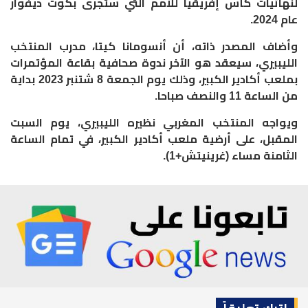
لنهائيات كأس إفريقيا للأمم التي ستجرى بكوت ديفوار
عام 2024.
وأضاف المصدر ذاته، أن أنسومانا كيتا، مدرب المنتخب
الليبيري، سيعقد هو الآخر ندوة صحافية بقاعة المؤتمرات
بملعب أكادير الكبير، وذلك يوم الجمعة 8 شتنبر 2023 بداية
من الساعة 11 والنصف صباحا.
ويواجه المنتخب المغربي نظيره الليبيري، يوم السبت
المقبل، على أرضية ملعب أكادير الكبير، في تمام الساعة
الثامنة مساء (غرينيتش+1).