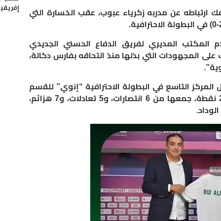
إفريقيا 
 فك ارتباطه عن مدربه زكرياء عبوب، عقب الخسارة التي
دم المكتب المديري لفريق الدفاع الحسني الجديدي
 على المجهودات التي بذلها منذ التحاقه بفارس دكالة،
ية”.
 المركز التاسع في البطولة الاحترافية “إنوي” للقسم
الأول إلى جانب اتحاد طنجة، برصيد 23 نقطة، جمعها من 6 انتصارات، و5 تعادلات، و7 هزائم،