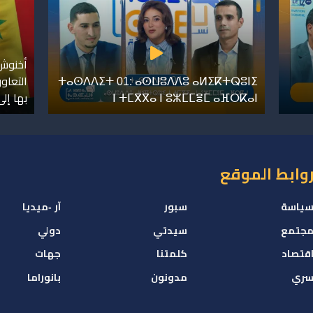
أخنوش.
ⵜⴰⵙⴷⴷⵉⵜ 01: ⴰⵙⵡⵓⴷⴷⵓ ⴰⵍⵉⴽⵜⵕⵓⵏⵉ
التعاو
ⵏ ⵜⵎⴳⴳⴰ ⵏ ⵓⵣⵎⵎⴻⵎ ⴰⴼⵔⴽⴰⵏ
بها إل
وابط الموقع
ياسة
سبور
آر -ميديا
جتمع
سيدتي
دولي
قتصاد
كلمتنا
جهات
ري
مدونون
بانوراما