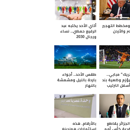
ومخطط التهجير
أتاي الأحد يكتبه عبد
ر والأردن
الرفيع حمضي.. نساء
ورجال 2030
ريك” مبابي..
طقس الأحد.. أجواء
يؤزم وضعية بلد
باردة بالليل ومشمشة
أسفل الترتيب
بالنهار
لجزائر يقاطع
بالأرقام. هذه
رعة كأس أمم
إستثمارات هولدينغ