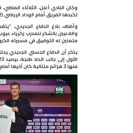
وكان النادي أعلن، الثلاثاء الماضي،
تكبدها الفريق أمام الوداد الرياضي (2-0) في البطولة الاحترافية.
وأضاف بلاغ الدفاع الجديدي، “يتق
واللاعبين بالشكر للمدرب زكرياء عبوب
متمنين له التوفيق في مسيرته الكرو
يذكر أن الدفاع الحسني الجديدي يحتل
منها 3 هزائم متتالية كان آخرها أمام الوداد.