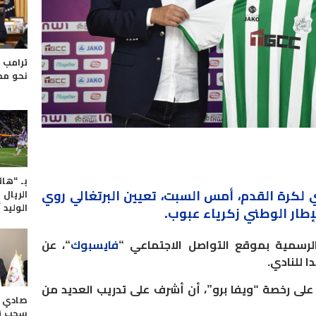
ترامب 
نحو مص
بـ “هات
لكرة القدم، أمس السبت، تعيين البرتغالي روي
الريال 
الوليد 
لإطار الوطني زكرياء عبوب
.
لرسمية بموقع التواصل الاجتماعي “
فايسبوك
“، عن
دا للنادي.
 على رخصة “ويفا برو”، أن أشرف على تدريب العديد من
صادي ا
سحب ق