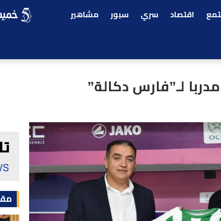
مع
اقتصاد
سري
سبور
مشاهير
مدربا لـ”فارس دكالة”
مقا