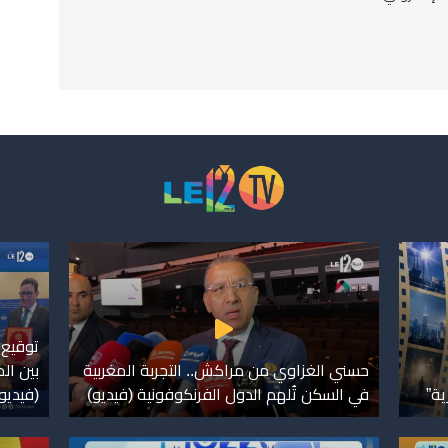
توقيع 
حسني الغزاوي من مراكش.. التجربة المغربية
بين ال
ية”
في السكن تُلهم الدول الفرنكوفونية (فيديو)
(فيديو