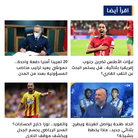
اقرأ أيضا
لبؤات الأطلس تضربن جنوب
20 تعيينا أمنيا دفعة واحدة..
إفريقيا بثنائية.. هل يستمر البحث
حموشي يعيد ترتيب مناصب
عن اللقب القاري؟
المسؤولية بعدد من المدن
اتحاد طنجة يواصل الغربلة ويطيح
واتفورد.. لوزا خارج الحسابات؟
بثنائي جديد.. ماذا يخطط
المدير الرياضي يحسم الجدل
بنشيخة؟
ويكشف موقف النادي