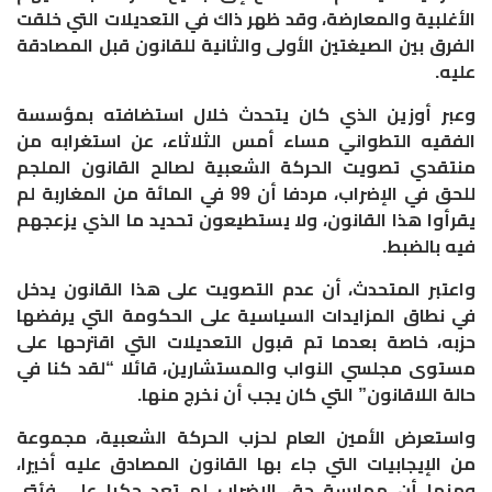
الأغلبية والمعارضة، وقد ظهر ذاك في التعديلات التي خلقت
الفرق بين الصيغتين الأولى والثانية للقانون قبل المصادقة
عليه
.
وعبر أوزين الذي كان يتحدث خلال استضافته بمؤسسة
الفقيه التطواني مساء أمس الثلاثاء، عن استغرابه من
منتقدي تصويت الحركة الشعبية لصالح القانون الملجم
للحق في الإضراب، مردفا أن 99 في المائة من المغاربة لم
يقرأوا هذا القانون، ولا يستطيعون تحديد ما الذي يزعجهم
فيه بالضبط
.
واعتبر المتحدث، أن عدم التصويت على هذا القانون يدخل
في نطاق المزايدات السياسية على الحكومة التي يرفضها
حزبه، خاصة بعدما تم قبول التعديلات التي اقترحها على
مستوى مجلسي النواب والمستشارين، قائلا “لقد كنا في
حالة اللاقانون” التي كان يجب أن نخرج منها
.
واستعرض الأمين العام لحزب الحركة الشعبية، مجموعة
من الإيجابيات التي جاء بها القانون المصادق عليه أخيرا،
ومنها أن ممارسة حق الإضراب لم تعد حكرا على فئتي