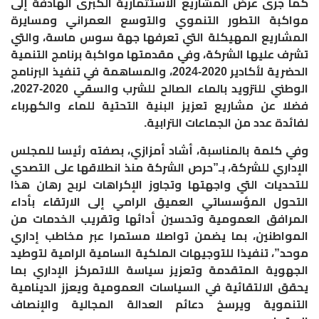
كما جرى عرض المشاريع الاستثمارية الكبرى الهادفة إلى
مواكبة التطور التنموي والتوسع العمراني ومسايرة
المشاريع المهيكلة التي تعرفها جهة سوس ماسة، والتي
تشرف عليها الشركة، وفي مقدمتها مواكبة برنامج التنمية
الحضرية لأكادير 2020-2024، والمساهمة في تنفيذ البرنامج
الوطني للتزويد بالماء الصالح للشرب والسقي 2020-2027،
فضلا عن مشاريع تعزيز البنية التحتية للماء والكهرباء
لفائدة عدد من الجماعات الترابية
.
وفي كلمة بالمناسبة، أشاد أمزازي، بصفته رئيسا للمجلس
الإداري للشركة، بـ”حرص الشركة منذ انطلاقها على التصدي
للتحديات التي واجهتها وتجاوز الإكراهات لربح رهان هذا
التحول المؤسساتي العميق الرامي إلى الارتقاء بأداء
المرافق العمومية وتحسين أدائها وتقريب الخدمات من
المواطنين، بما يضمن تواصلا مستمرا عبر مخاطب إداري
موحد”، تنفيذا للتوجيهات الملكية السامية الرامية لتوطيد
الجهوية المتقدمة وتعزيز سياسة اللاتمركز الإداري بما
يحقق الالتقائية في السياسات العمومية ويعزز الدينامية
التنموية ويرسخ دعائم العدالة المجالية والإنصاف