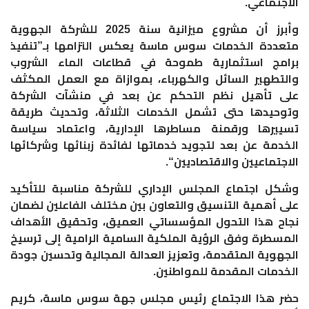
الاجتماعي
.
وأبرز أن مشروع ميزانية سنة 2025 للشركة الجهوية
متعددة الخدمات سوس ماسة يعكس التزامها بـ”تنفيذ
برامج استثمارية طموحة في قطاعات الماء الشروب
والتطهير السائل والكهرباء، بموازاة مع العمل المكثف
على تأهيل نظم التحكم عن بعد في منشآت الشركة
وتوحيدها حتى تشمل الخدمات الثلاثة، وتحديث طريقة
تسييرها ورقمنة مساطرها الإدارية، واعتماد سياسة
الخدمة عن بعد لتجويد خدماتها لفائدة زبنائها وشركائها
الاجتماعيين والاقتصاديين
“.
وشكل اجتماع المجلس الإداري للشركة مناسبة للتأكيد
على أهمية التنسيق والتعاون بين مختلف الفاعلين لضمان
نجاح هذا التحول المؤسساتي العميق، وتحقيق الأهداف
المسطرة وفق الرؤية الملكية السامية الرامية إلى ترسيخ
الجهوية المتقدمة، وتعزيز العدالة المجالية وتحسين جودة
الخدمات المقدمة للمواطنين
.
حضر هذا الاجتماع رئيس مجلس جهة سوس ماسة، كريم