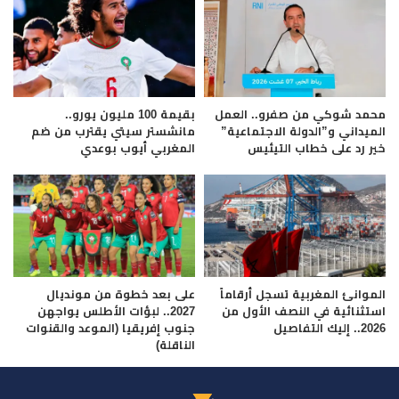
محمد شوكي من صفرو.. العمل
بقيمة 100 مليون يورو..
الميداني و”الدولة الاجتماعية”
مانشستر سيتي يقترب من ضم
خير رد على خطاب التيئيس
المغربي أيوب بوعدي
الموانئ المغربية تسجل أرقاماً
على بعد خطوة من مونديال
استثنائية في النصف الأول من
2027.. لبؤات الأطلس يواجهن
2026.. إليك التفاصيل
جنوب إفريقيا (الموعد والقنوات
الناقلة)