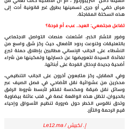
السيئة داخل “التريبورتور”، أم أن الأضحية كانت تعاني من
مرض خفي أو جرى تسمينها بطرق غير قانونية أدت إلى
هذه السكتة المفاجئة.
​تفاعل مجتمعي: العيد.. عبء أم فرحة؟
​وفور انتشار الخبر، اشتعلت منصات التواصل الاجتماعي
بالتعليقات وتنوعت ردود الأفعال، حيث ركز شق واسع من
النشطاء على الجانب الإنساني مطالبين بإطلاق حملة تبرع
لفائدة السيدة لتعويضها عن خسارتها وتمكينها من شراء
أضحية جديدة لإدخال الفرحة على أبنائها.
​وفي المقابل، ركز متابعون آخرون على الجانب التنظيمي،
محذرين من عشوائية نقل الأضاحي في فصل الصيف عبر
وسائل نقل ضيقة ومكدسة تفتقر لأبسط شروط الرفق
بالحيوان، لتظل هذه الواقعة غصة في قلب عائلة بيضاوية
وتدق ناقوس الخطر حول ضرورة تنظيم الأسواق وإحياء
قيم الرحمة والتآزر.
إ. لكبيش / Le12.ma