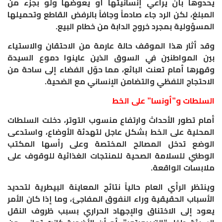
يحدوها بأن يراعي إنسانيتها أو يعوضها ولو بجزء من
المبلغ، لكن الرد جاء صادماً وجافاً بالرفض القاطع وتحميلها
المسؤولية بمجرد خروج الدابة من خطام البيع.
​وقد أثار هذا الموقف حالة عارمة من الاحتقان والاستياء
بين المواطنين في السوق الذين عاينوا دموع السيدة
وقهرها أمام تعنت البائع، مما حوّل الفضاء إلى ساحة من
الاحتجاج اللفظي والتضامن الإنساني مع الضحية.
​السلطات و”أونسا” على الخط
​أمام تطور الأحداث وارتفاع منسوب التوتر، دخلت السلطات
المحلية على الخط بشكل عاجل لتهدئة الأوضاع، واستدعى
الوضع تدخل المصالح المختصة وعلى رأسها المكتب
الوطني للسلامة الصحية للمنتجات الغذائية للوقوف على
ملابسات الواقعة.
​وينتظر الرأي العام حالياً نتائج المعاينة البيطرية لتحديد
الأسباب الحقيقية وراء النفوق المفاجئ، وما إذا كان الأمر
يعود إلى الاختناق والإجهاد الحراري بسبب ظروف النقل