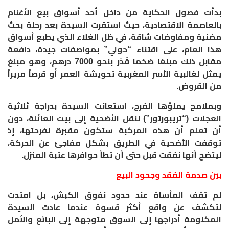
​بدأت فصول الحكاية من داخل أحد أسواق بيع الأغنام
بالعاصمة الاقتصادية، حيث استقرت السيدة بعد رحلة بحث
مضنية ومفاوضات شاقة، في ظل الغلاء الذي يطبع أسواق
هذا العام، على اقتناء “حولي” بمواصفات جيدة، دافعةً
مقابل ذلك مبلغاً ضخماً قُدّر بنحو 7000 درهم، وهو مبلغ
يمثل لغالبية الأسر المغربية تحويشة العمر أو قرصاً مريراً
من القروض.
​وبملامح يملؤها الفرح، استعانت السيدة بدراجة ثلاثية
العجلات (“تريبورتور”) لنقل الأضحية إلى بيت العائلة، دون
أن تعلم أن هذه المركبة ستكون مقبرة لفرحتها، إذ
توقفت الأضحية في الطريق بشكل مفاجئ عن الحركة،
ليتضح أنها نفقت قبل حتى أن تطأ حوافرها عتبة المنزل.
​بين صدمة الفقد وجحود البيع
​لم تقف المأساة عند حدود نفوق الكبش، بل امتدت
لتكشف عن واقع أكثر قسوة عندما عادت السيدة
المكلومة أدراجها إلى السوق متوجهة إلى البائع والأمل