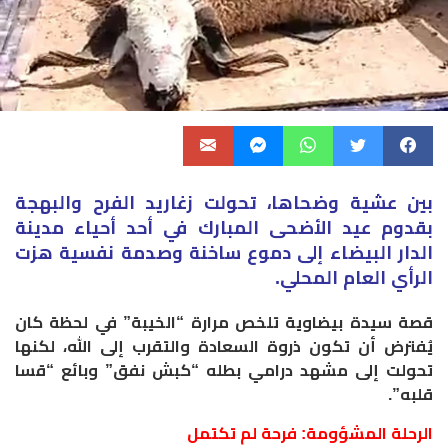
​بين عشية وضحاها، تحولت زغاريد الفرح والبهجة
بقدوم عيد الأضحى المبارك في أحد أحياء مدينة
الدار البيضاء إلى دموع ساخنة وصدمة نفسية هزت
الرأي العام المحلي.
قصة سيدة بيضاوية تلخص مرارة “الخيبة” في لحظة كان
يُفترض أن تكون ذروة السعادة والتقرب إلى الله، لكنها
تحولت إلى مشهد درامي بطله “كبش نفق” وبائع “قسا
قلبه”.
​الرحلة المشؤومة: فرحة لم تكتمل