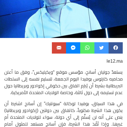
le12.ma
يستعدّ جوليان أسانج، مؤسس موقع “ويكيليكس”، وفق ما أعلن
محاميه كارلوس بوفيدا اليوم الجمعة، لتسليم نفسه إلى السلطات
البريطانية بشرط أن يُبرَم اتفاق بين حكومَي إكوادور وبريطانيا حول
عدم تسليمه إلى دول ثالثة، وخاصة الولايات المتحدة الأمريكية.
في هذا السياق، بوفيدا لوكالة “سبوتنيك” إن أسانج اشترط أن
يكون هذا الشرط مكتوباً، كاتفاق بين دولتين (إكوادور وبريطانيا)
ينص على أنه لن يُسلَّم إلى أي دولة، سواء للولايات المتحدة أم
غيرها. وإذا نُفّذ هذا الشرط، فإن أسانج مستعد للمثول أمام