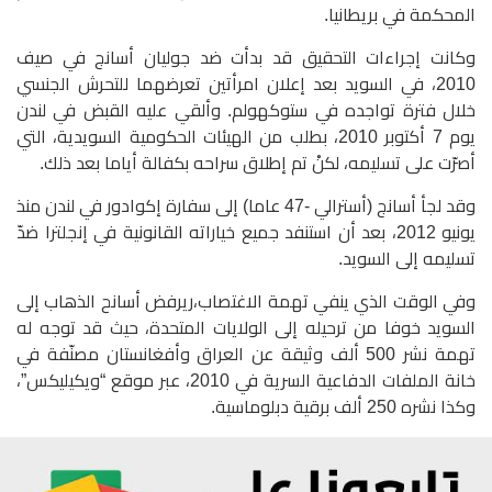
المحكمة في بريطانيا.
وكانت إجراءات التحقيق قد بدأت ضد جوليان أسانج في صيف
2010، في السويد بعد إعلان امرأتين تعرضهما للتحرش الجنسي
خلال فترة تواجده في ستوكهولم. وألقي عليه القبض في لندن
يوم 7 أكتوبر 2010، بطلب من الهيئات الحكومية السويدية، التي
أصرّت على تسليمه، لكنْ تم إطلاق سراحه بكفالة أياما بعد ذلك.
وقد لجأ أسانج (أسترالي -47 عاما) إلى سفارة إكوادور في لندن منذ
يونيو 2012، بعد أن استنفد جميع خياراته القانونية في إنجلترا ضدّ
تسليمه إلى السويد.
وفي الوقت الذي ينفي تهمة الاغتصاب،ريرفض أسانح الذهاب إلى
السويد خوفا من ترحيله إلى الولايات المتحدة، حيث قد توجه له
تهمة نشر 500 ألف وثيقة عن العراق وأفغانستان مصنّفة في
خانة الملفات الدفاعية السرية في 2010، عبر موقع “ويكيليكس”،
وكذا نشره 250 ألف برقية دبلوماسية.