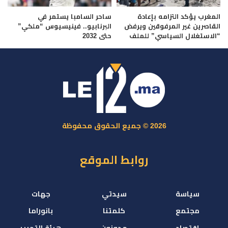
المغرب يؤكد التزامه بإعادة
ساحر السامبا يستمر في
القاصرين غير المرفوقين ويرفض
البرنابيو.. فينيسيوس “ملكي”
“الاستغلال السياسي” للملف
حتى 2032
2026 © جميع الحقوق محفوظة
روابط الموقع
سياسة
سيدتي
جهات
مجتمع
كلمتنا
بانوراما
اقتصاد
مدونون
هيئة التحرير