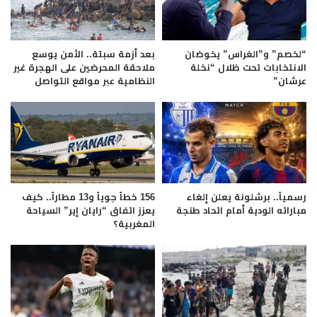
“لخصم” و”الغراس” يخوضان
بعد أزمة سبتة.. الأمن يوسع
الانتخابات تحت ظلال “نخلة
ملاحقة المحرضين على الهجرة غير
عرشان”
النظامية عبر مواقع التواصل
رسمياً.. برشلونة يعلن إلغاء
156 خطاً جوياً و13 مطاراً.. كيف
مباراته الودية أمام اتحاد طنجة
يعزز اتفاق “رايان إير” السياحة
المغربية؟