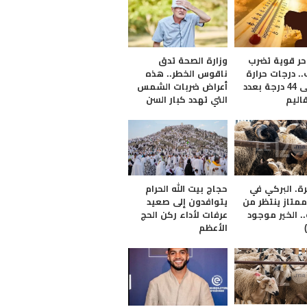
ر قوية تضرب
وزارة الصحة تدق
. درجات حرارة
ناقوس الخطر.. هذه
تصل إلى 44 درجة بعدد
أعراض ضربات الشمس
اليم
التي تهدد كبار السن
ة. البركي في
حجاج بيت الله الحرام
تاز ينتظر من
يتوافدون إلى صعيد
. الخير موجود
عرفات لأداء ركن الحج
الأعظم