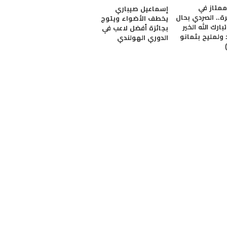
متاز في
إسماعيل صيباري
ة.. الصردي بحال
يخطف الأضواء ويتوج
بارك الله الخير
بجائزة أفضل لاعب في
ولمليح بثمانو
الدوري الهولندي