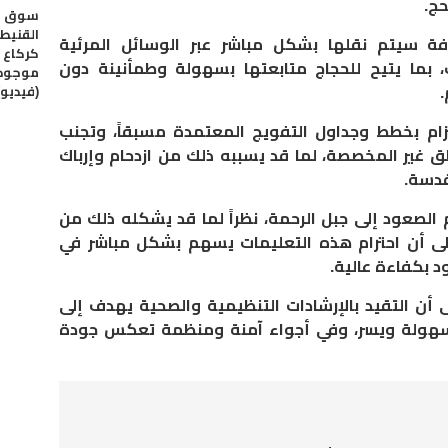
حج.
سوق م
القنيطر
ة سيتم نقلها بشكل مباشر عبر الوسائل المرئية
كركاع ت
بما يتيح للحجاج متابعتها بسهولة وطمأنينة دون
موجود 
.
(فيديو)
زام بخطط وجداول التفويج المعتمدة مسبقاً، وتجنب
طق غير المخصصة، لما قد يسببه ذلك من ازدحام وإرباك
قدسة.
الصعود إلى جبل الرحمة، نظراً لما قد يشكله ذلك من
لى أن احترام هذه التعليمات يسهم بشكل مباشر في
 بكفاءة عالية.
ى أن التقيد بالإرشادات التنظيمية والصحية يهدف إلى
سهولة ويسر، وفي أجواء آمنة ومنظمة تعكس جودة