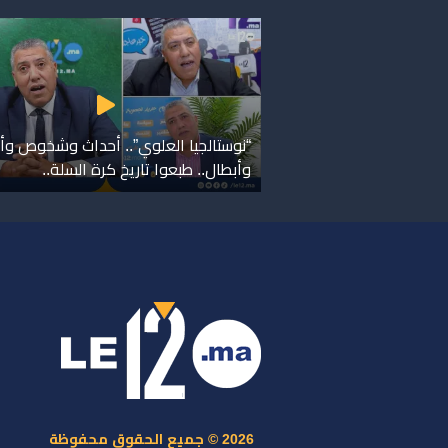
“نوستالجيا العلوي”.. أحداث وشخوص وأ
وأبطال.. طبعوا تاريخ كرة السلة..
ر
س
م
ا
س
2026 © جميع الحقوق محفوظة