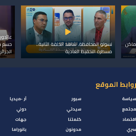
عائدون
ماكن
نسولو المحافظة. شاهد الحلقة الثانية..
حسم خل
مسطرة التحفيظ العادية
الجزائر
وابط الموقع
ياسة
سبور
آر -ميديا
جتمع
سيدتي
دولي
قتصاد
كلمتنا
جهات
ري
مدونون
بانوراما