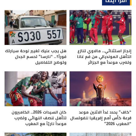
اقرأ أيضا
إنجاز استثنائي.. مالاوي تنتزع
هل يجب عليك تغيير لوحة سيارتك
التأهل المونديالي من فم غانا
فوراً؟.. “نارسا” تحسم الجدل
وتضرب موعداً مع الجزائر
وتوضح التفاصيل
“كاف” يحدد غداً الاثنين موعد
كان السيدات 2026.. الكاميرون
قرعة كأس أمم إفريقيا للفوتسال
تتأهل لنصف النهائي وتضرب
“المغرب 2026”
موعداً ناريّاً مع المغرب