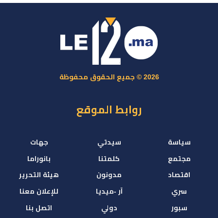
2026 © جميع الحقوق محفوظة
روابط الموقع
سياسة
سيدتي
جهات
مجتمع
كلمتنا
بانوراما
اقتصاد
مدونون
هيئة التحرير
سري
آر -ميديا
للإعلان معنا
سبور
دولي
اتصل بنا