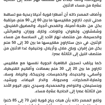
عشرة من مساء الاثنين.
وأضاف المصدر ذاته أن أمطارا قوية أحيانا رعدية مع تساقط
محلي للبرد، تتراوح مقاييسها ما بين 60 إلى 90 ملم، مرتقبة
بكل من طنجة-أصيلة، والفحص-أنجرة، والمضيق-الفنيدق،
وشفشاون، وتطوان، وتاونات، وتازة، ووزان، والعرائش،
والحسيمة، من منتصف نهار الأحد إلى السادسة من مساء
الإثنين، في حين ستتراوح مقاييسها ما بين 30 إلى 50 ملم
بكل من إفران، وبني ملال، وأزيلال، وخنيفرة غدا الاثنين من
منتصف الليل إلى الثالثة عصرا.
كما يرتقب تسجيل الظاهرة الجوية نفسها مع مقاييس
تتراوح ما بين 20 إلى 30 ملم بعمالات وأقاليم القنيطرة،
وآسفي، والجديدة، والخميسات، وخريبكة، والرباط، وسلا،
وتمارة-الصخيرات، ومديونة، والدار البيضاء، وبرشيد،
وبنسليمان، والنواصر، والمحمدية، وسيدي بنور، اليوم الأحد
من الثالثة عصرا إلى الحادية عشرة مساء.
وتابع المصدر ذاته بأن هبات رياح قوية (من 70 إلى 85 كلم/