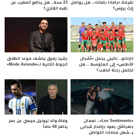
لقيادة «بافانا بافانا».. هل يواصل
23 سنة.. هل يدافع المغرب عن
إرث بروس؟
لقبه القاري؟
تارانتو.. باتيلي يحمل «أشبال
رشيد رفيق يكشف موعد انطلاق
الأطلس» إلى المتوسط .. هل
الجولة الثانية لـ«Mode Avionde»
تكتمل رحلة الذهب؟
«Les Sentiments».. نعمان
وفاة والد ليونيل ميسي عن عمر
بلعياشي يعود بإصدار شبابي
يناهز 68 عاماً
يـ.شعل منصات التواصل