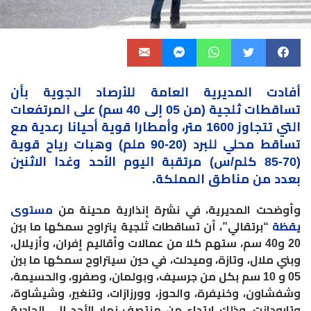
أفادت المديرية العامة للأرصاد الجوية بأن
تساقطات
ثلجية (من 05 إلى 40 سم) على المرتفعات
التي تتجاوز 1600 متر، وأمطارا قوية أحيانا رعدية مع
تساقط محلي للبرد (20-90 ملم) وهبات رياح قوية
(70-85 كلم/س) مرتقبة اليوم الأحد وغدا الاثنين
بعدد من مناطق المملكة.
وأوضحت المديرية، في نشرة إنذارية محينة من
مستوى
يقظة
“برتقالي”، أن تساقطات ثلجية يتراوح سمكها ما بين
20 و40 سم، ستهم كلا من عمالات وأقاليم إفران، وأزيلال،
وبني ملال، وتازة، وميدلت، في حين سيتراوح سمكها ما بين
05 و 10 سم بكل من جرسيف، وبولمان، وصفرو، والحسيمة،
وشفشاون، وخنيفرة، والحوز، وورزازات، وتنغير، وشيشاوة،
وتارودانت، وذلك ابتداء من منتصف نهار الأحد إلى الحادية