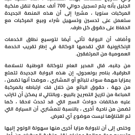
الجليل بأنه يتم تسجيل حوالي 700 ألف عملية لنقل ملكية
المركبات سنويا ، مشيرا إلى أن هذه المنصة الجديدة
ستعمل على تحسين وتسهيل شراء وبيع المركبات مع
الحفاظ على حقوق كل طرف.
وأضاف أن البوابة تأتي أيضا لتوسيع نطاق الخدمات
الإلكترونية التي تقدمها الوكالة في إطار تقريب الخدمة
العمومية من المرتفقين.
من جانبه، قال المدير العام للوكالة الوطنية للسلامة
الطرقية، بناصر بولعجول، إن هذه البوابة الجديدة تتمتع
بمزايا مهمة سواء للبائع أو المشتري ، موضحا أنها تضمن ،
من جهة ، حقوق البائع من خلال فك ارتباطه بالمركبة
المباعة من تاريخ التصريح بالبيع ، وبالتالي لا يمكن أن تترتب
عليه مخالفات حوادث السير التي قد تحدث لاحقا ، كما
تضمن من ناحية أخرى ، بالنسبة للمشتري أن السيارة التي
تم اقتناؤها ليست موضوع أي تعرض.
وخلص إلى أن للبوابة مزايا أخرى منها سهولة الولوج إليها