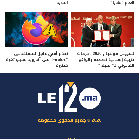
العام “عاديا”
الجديد
تسييس مونديال 2030.. حركات
تحذير أمني عاجل لمستخدمي
حزبية إسبانية تصطدم بالواقع
“Firefox” على أندرويد بسبب ثغرة
القانوني لـ”الفيفا”
خطيرة
2026 © جميع الحقوق محفوظة