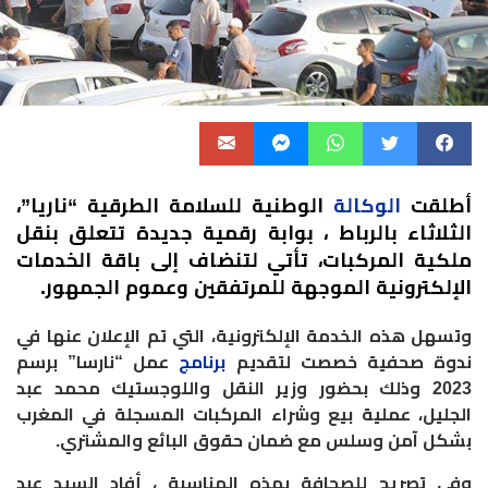
أطلقت
الوكالة
الوطنية للسلامة الطرقية “ناريا”،
الثلاثاء بالرباط ، بوابة رقمية جديدة تتعلق بنقل
ملكية المركبات، تأتي لتنضاف إلى باقة الخدمات
الإلكترونية الموجهة للمرتفقين وعموم الجمهور.
وتسهل هذه الخدمة الإلكترونية، التي تم الإعلان عنها في
ندوة صحفية خصصت لتقديم
برنامج
عمل “نارسا” برسم
2023 وذلك بحضور وزير النقل واللوجستيك محمد عبد
الجليل، عملية بيع وشراء المركبات المسجلة في المغرب
بشكل آمن وسلس مع ضمان حقوق البائع والمشتري.
وفي تصريح للصحافة بهذه المناسبة ، أفاد السيد عبد