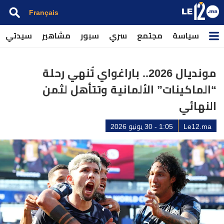
Français
سياسة
مجتمع
سري
سبور
مشاهير
سيدتي
مونديال 2026.. باراغواي تُنهي رحلة
“الماكينات” الألمانية وتتأهل لثمن
النهائي
Le12.ma
1:05 - 30 يونيو 2026