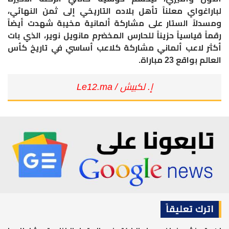
لباراغواي معلناً تأهل بلاده التاريخي إلى ثمن النهائي،
ومسدلاً الستار على مشاركة ألمانية مخيبة شهدت أيضاً
رقماً قياسياً حزيناً للحارس المخضرم مانويل نوير، الذي بات
أكثر لاعب ألماني مشاركة كلاعب أساسي في تاريخ كأس
العالم بواقع 23 مباراة.
إ. لكبيش / Le12.ma
اترك تعليقاً