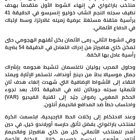
منتخب باراغواي في إنهاء الشوط الأول متقدماً بهدف
نظيف سجله النجم الشاب خوليو إنسيسو في الدقيقة 41
برأسية متقنة مستغلاً عرضية زميله غالارتزا، وسط ارتباك
في الدفاع الألماني.
وفي الشوط الثاني، رمى الألمان بكل ثقلهم الهجومي حتى
تمكن كاي هافيرتز من إدراك التعادل في الدقيقة 54 بضربة
رأسية عادل بها الكفة.
وحاول المدرب يوليان ناغلسمان تنشيط هجومه بإشراك
جمال موسيالا بدلاً من دينيز أونداف، لتستمر الإثارة ويمتد
اللقاء إلى الأشواط الإضافية التي شهدت إلغاء هدف ثانٍ
لألمانيا سجله جوناثان تاه في الدقيقة 101، بعد لجوء
الحكم المغربي رضوان جيّد إلى تقنية الفيديو (VAR)
واحتساب خطأ ضد المدافع فالديمار أنتون.
​وعند الاحتكام إلى ركلات الحظ الترجيحية، ابتسمت الكرة
لمنتخب باراغواي بفضل تألق حارسه أورلاندو خيل، في حين
أهدر للمنتخب الألماني كل من كاي هافيرتز وفالديمار
أنتون وأميري، ليحسم خوسيه كانالي الركلة الأخيرة