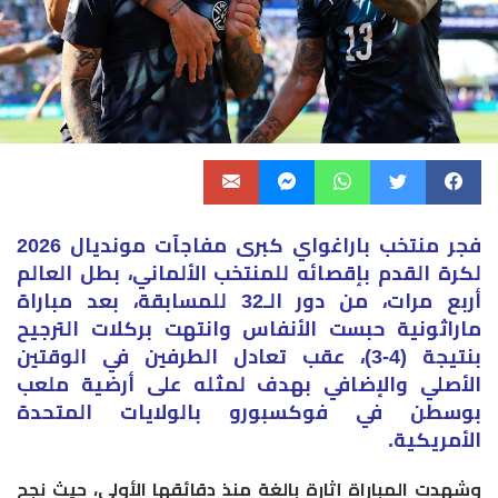
​فجر منتخب باراغواي كبرى مفاجآت مونديال 2026
لكرة القدم بإقصائه للمنتخب الألماني، بطل العالم
أربع مرات، من دور الـ32 للمسابقة، بعد مباراة
ماراثونية حبست الأنفاس وانتهت بركلات الترجيح
بنتيجة (4-3)، عقب تعادل الطرفين في الوقتين
الأصلي والإضافي بهدف لمثله على أرضية ملعب
بوسطن في فوكسبورو بالولايات المتحدة
الأمريكية.
​وشهدت المباراة إثارة بالغة منذ دقائقها الأولى، حيث نجح