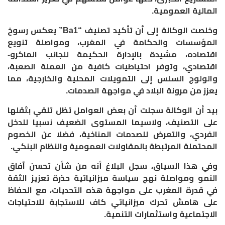
المالية العمومية.
وخلصت الوكالة إلى أن تأكيد تصنيف “Ba1” يعكس رسوخ
المؤسسات والحكامة في المغرب، ومواصلة تنويع
اقتصاده، مشيدة بالإدارة الحكيمة للجانب الماكرو-
اقتصادي، وتوفر احتياطيات كافية من العملة الصعبة،
والولوج السلس إلى التمويلات المحلية والخارجية، مما
يعزز من مرونة البلاد في مواجهة الصدمات.
بيد أن الوكالة سجلت أن بعض العوامل تظل تلقي بثقلها
على التصنيف، ولاسيما المستوى الضعيف نسبيا للدخل
الفردي، والتعرض للصدمات المناخية، فضلا عن الخصوم
المحتملة المرتبطة بالمقاولات العمومية والنظام البنكي.
وفي هذا السياق، سجل البلاغ أنه من شأن تحسن آفاق
النمو ومواصلة نهج سياسة ميزانياتية حذرة تعزيز الثقة
في قدرة المغرب على مواجهة هذه التحديات، مع الحفاظ
على هامش تحرك ميزانياتي كاف للاستجابة للاحتياجات
الاجتماعية واستثمارات التنمية.