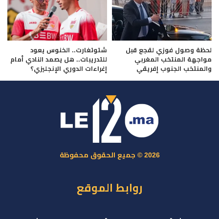
لحظة وصول فوزي لقجع قبل
شتوتغارت.. الخنوس يعود
مواجهة المنتخب المغربي
للتدريبات.. هل يصمد النادي أمام
والمنتخب الجنوب إفريقي
إغراءات الدوري الإنجليزي؟
2026 © جميع الحقوق محفوظة
روابط الموقع