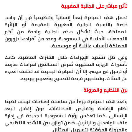
تأثير مباشر على الجالية المغربية
تحمل هذه المبادرة بُعداً إنسانياً وتنظيمياً في آن واحد،
خاصة بالنسبة للجالية المغربية المقيمة أو الزائرة
للمملكة، حيث تشكّل هذه الجالية واحدة من أكبر
التجمعات الأجنبية في السعودية، وعدد من أفرادها يزورون
المملكة لأسباب عائلية أو موسمية.
وفي ظل تشديد الإجراءات خلال الفترات الماضية، كانت
تأشيرات الزيارة المنتهية تُعرض المخالفين لغرامات صارمة
أو ترحيل غير ميسر، إلا أن المبادرة الجديدة قد تخفف العبء
عن المئات، وتمنحهم فرصة لتصحيح وضعهم بهدوء.
بين التنظيم والمرونة
وتعد هذه المبادرة جزءاً من سلسلة إصلاحات تهدف لضبط
نظام الإقامة وتقليص المخالفات، دون إغفال البعد
الإنساني. كما تعكس رؤية السعودية الجديدة في إدارة
ملف الوافدين والزائرين، ضمن توازن بين التشدد التنظيمي
والمرونة المؤقتة لتسهيل الامتثال.