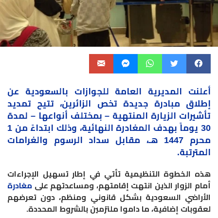
أعلنت المديرية العامة للجوازات بالسعودية عن
إطلاق
مبادرة جديدة تخص الزائرين، تتيح تمديد
تأشيرات الزيارة المنتهية – بمختلف أنواعها – لمدة
30 يوماً بهدف المغادرة النهائية، وذلك ابتداءً من 1
محرم 1447 هـ، مقابل سداد الرسوم والغرامات
المترتبة.
هذه الخطوة التنظيمية تأتي في إطار تسهيل الإجراءات
أمام الزوار الذين انتهت إقامتهم، ومساعدتهم على
مغادرة
الأراضي السعودية بشكل قانوني ومنظم، دون تعرضهم
لعقوبات إضافية، ما داموا ملتزمين بالشروط المحددة.