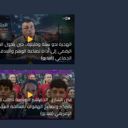
الهجرة نحو سبتة ومليلية.. حين يتحول ا
الرقمي إلى أداة لصناعة الوهم والاندفا
الجماعي (فيديو)
نبض الشارع.. الجماهير المغربية تطالب ال
بالتركيز وتصحيح الهفوات لمعانقة المجد
الإفريقي (فيديو)