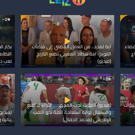
لفضاء
آية لمجد.. من العمل المضني إلى منصات
بكار ا
ع
التتويج، ابنة سطاد المغربي تصنع التاريخ
النظام
(فيديو)
لعب دو
لبؤات
(فيديو) اللبؤات تحت المجهر… الأداء لا يُقنع
والسنغال بوابة استعادة الثقة نحو اللقب
(فيديو
الإفريقي (محمد الجفال)
عالية 