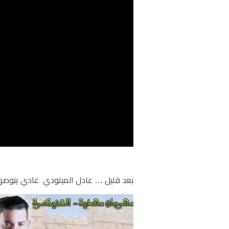
بعد قليل … عادل الميلودي غادي ينوص