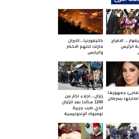
فوار… الافراج
كاليفورنيا…النيران
ة الرئيس
مازلت تلتهم الاخضر
واليابس
تفاجئ جمهورها
زلزال…اجلاء اكثر من
اصابتها بسرطان
1200 سائحا بعد الزلزال
الذي ضرب جزيرة
لومبوك الإندونيسية