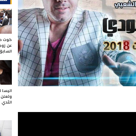
كوت دي
عن زوج
السابق
اليسا 
وتعلن 
الثدي