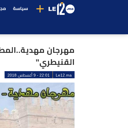
+
سياسة
مجت
مهرجان مهدية..المطر
القنيطري”
Le12.ma
22:01 - 9 أغسطس 2018