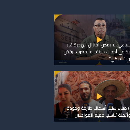
لسباعي: لا يمكن اختزال الهجرة غير
ية في أحداث سبتة.. والمغرب يرفض
ر “الدركي”
) ميناء سلا.. أسماك طازجة وجودة
وأثمنة تناسب جميع المواطنين