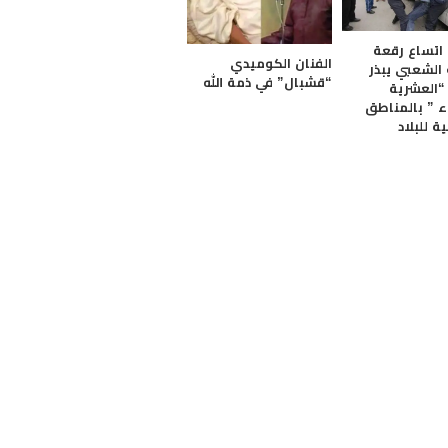
: اتساع رقعة
الفنان الكوميدي
الشعبي يبذر
“قشبال” في ذمة الله
“العشرية
ء ” بالمناطق
ة للبلاد