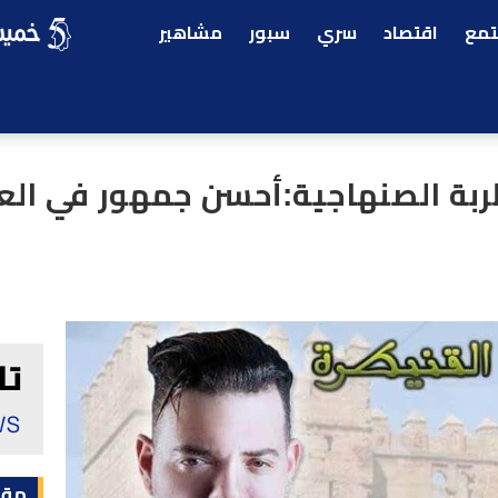
مع
اقتصاد
سري
سبور
مشاهير
بة الصنهاجية:أحسن جمهور في العا
مقا