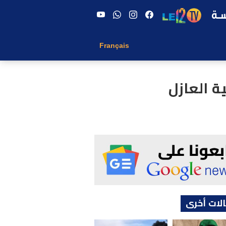
Français
 العازل
لات أخرى