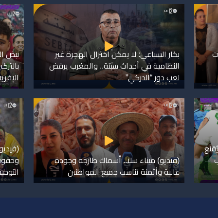
ت
بكار السباعي: لا يمكن اختزال الهجرة غير
نبض ال
النظامية في أحداث سبتة.. والمغرب يرفض
بالترك
لعب دور “الدركي”
الإفري
ُقنع
(فيديو
ب
(فيديو) ميناء سلا.. أسماك طازجة وجودة
وحقوق
عالية وأثمنة تناسب جميع المواطنين
التوجيه