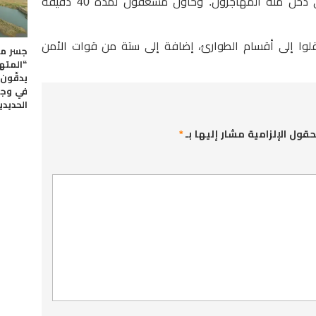
ساقطا أرضا بلا حراك قرب المكان الذي دخل منه المهاجرون. وحاول مسعفون لمدة 40 دقيقة
جروح ونُقلوا إلى أقسام الطوارئ، إضافة إلى ستة من قوات الأمن
جسر م
“المته
يدقّون
في وج
الحديدي
حقول الإلزامية مشار إليها بـ
*