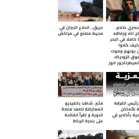
حصري صادم.
حريق.. اندلاع النيران في
ج تاه ورفاقه
محيط مصنع في مراكش
كاملا في البحر
يف كادوا
 بولهم وموت
وق الزودياك
لميطرناجور انور
.رئيس الفرقة
مثير. شاهد بالفيديو
ة للأماكن
المعارضة تصعد منصة
ية بأكادير في
الدورة و تقرأ الفاتحة
ه
على بلدية الرباط