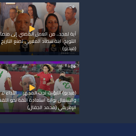
آية لمجد.. من العمل المضني إلى منصا
التتويج، ابنة سطاد المغربي تصنع التاريخ
(فيديو)
(فيديو) اللبؤات تحت المجهر… الأداء لا ي
والسنغال بوابة استعادة الثقة نحو اللق
الإفريقي (محمد الجفال)