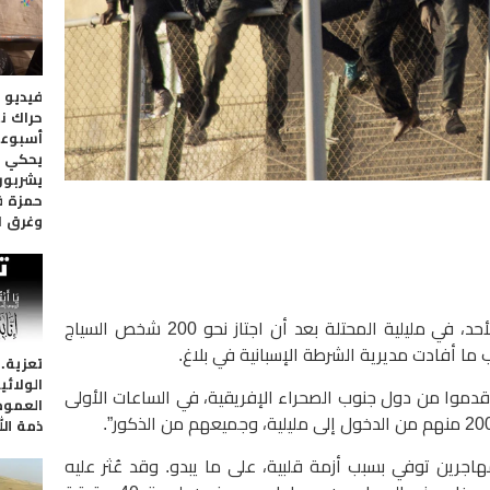
فيديو 
حراك نا
أسبوعا 
يحكي ك
يشربون
حمزة ف
وغرق ا
توفي مهاجر وأصيب 19 آخرون بجروح، الأحد، في مليلية المحتلة بعد أن اجتاز نحو 200 شخص السياج
ما أفادت مديرية الشرطة الإسبانية في بلاغ.
تعزية.
الولائي
وعة من حوالي 300 مهاجر قدموا من دول جنوب الصحراء الإفريقية، في الساعات الأولى
العموم
ذمة الل
جرين توفي بسبب أزمة قلبية، على ما يبدو. وقد عُثر عليه