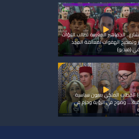
شارع.. الجماهير المغربية تطالب اللبؤات
يز وتصحيح الهفوات لمعانقة المجد
قي (فيديو)
) الخطاب الملكي بعيون سياسية
ية… وضوح في الرؤية وحزم في