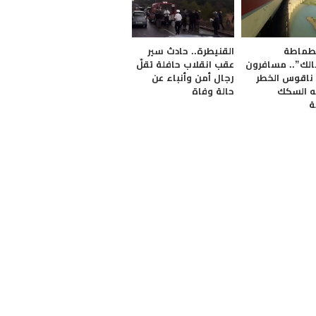
طماطة
القنيطرة.. حادث سير
الك”.. مسافرون
عقب انقلاب حافلة تقلّ
 ناقوس الخطر
رجال أمن وأنباء عن
ه السكك
حالة وفاة
ة