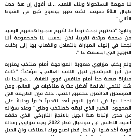
لنا مهمة الاستحواذ وبناء اللعب. …لا أقول إن هذا حدث
طوال الـ90 دقيقة، لكنه ظهر بوضوح كبير في الشوط
الثاني”.
وتابع: “خطتهم نجحت نوعاً ما، لأنهم سجلوا هدفهم الوحيد
من هجمة مرتدة تقريباً، لكن يحسب لنا كمجموعة أننا
نجحنا في إنهاء المباراة بالتعادل والذهاب بها إلى ركلات
الترجيح التي ابتسمت لنا “.
ولم يخفِ مزراوي صعوبة المواجهة أمام منتخب يعتبره
من أبرز المرشحين لنيل اللقب العالمي، مؤكداً: “كانت
مباراة صعبة جداً أمام منافس قوي للغاية. …هولندا بلا
شك تنتمي لقائمة أفضل عشرة منتخبات في العالم، ومن
المرشحين الدائمين لتحقيق اللقب، لذلك فإن الطريقة التي
نجحنا بها في الفوز اليوم تُعد تقديراً كبيراً ودليلاً على
المجهود الكبير الذي نبذله كمنتخب وطني” وعند سؤاله
عن مدى ارتباط هذا الجيل بالانجاز التاريخي الذي حققه
أسود الاطلس في مونديال قطر 2022, وجه مزراوي رسالة
قوية أكد فيها ان انجاز قطر اصبح وراء المنتخب وان الجيل