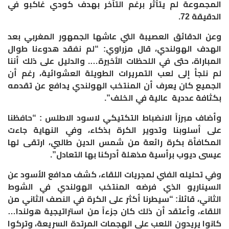
المجموعة لم يتأثر برغم التأخر بهدف كودي غاكبو في
الدقيقة 72.
وعن الدقائق العصيبة التي عاشها الجمهور المغربي بعد
الهدف الهولندي، قال مزراوي: “لم نفقد هدوءنا طوال
المباراة، حتى في اللحظات الأخيرة…. والدليل على ذلك أننا
لم نلجأ إلى لعب التمريرات الطويلة العشوائية، رغم أن
الجميع كان يعرف أن المنتخب الهولندي يدافع عن تقدمه
بكثافة عددية عالية في الخلف”.
وأضاف مبرزاً الانضباط التكتيكي لاسود الاطلس : “حافظنا
على أسلوبنا وتدوير الكرة بذكاء، وفي النهاية جاءت
المكافأة بكرة رائعة من شمس الدين طالبي، ارتقى لها
عيسى ديوب برأسية مذهلة أدركنا بها التعادل”.
وفي تحليله الفني لمجريات اللقاء، كشف مدافع الأسود عن
السيناريو الذي فرضه المنتخب الهولندي في الشوط
الثاني، قائلاً: “سيطرنا أكثر على الكرة في النصف الثاني من
اللقاء، وأعتقد أن ذلك كان جزءاً من استراتيجية هولندا…
كانوا يريدون اللعب على الهجمات المرتدة السريعة، وتركوا