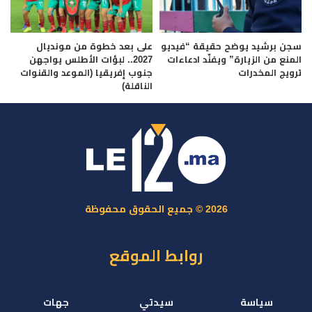
سجن برشيد يوضح حقيقة “فيديو
على بعد خطوة من مونديال
المنع من الزيارة” ويفنّد ادعاءات
2027.. لبؤات الأطلس يواجهن
ترويج المخدرات
جنوب إفريقيا (الموعد والقنوات
الناقلة)
2026 © جميع الحقوق محفوظة
روابط الموقع
سياسة
سيدتي
جهات