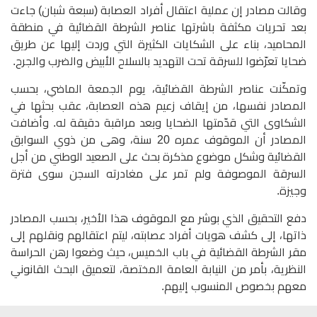
وقالت مصادر إن عملية اعتقال أفراد العصابة (سبعة شبان) جاءت
بعد تحريات مكثفة باشرتها عناصر الشرطة القضائية في منطقة
المحاميد، بناء على الشكايات الكثيرة التي وردت إليها عن طريق
ضحايا تعرّضوا للسرقة تحت التهديد بالسلاح الأبيض والضرب والجرح.
وتمكّنت عناصر الشرطة القضائية، يوم الجمعة الماضي، بحسب
المصادر نفسها، من إيقاف زعيم هذه العصابة، عقب بحثها في
الشكاوى التي قدّمتها الضحايا وبعد مراقبة دقيقة له. وأضافت
المصادر أن الموقوف عمره 20 سنة، وهى من ذوي السوابق
القضائية وشكل موضوع مذكرة بحث على الصعيد الوطني من أجل
السرقة الموصوفة ولم تمر على مغادرته السجن سوى فترة
وجيزة.
دفع التحقيق الذي بوشر مع الموقوف هذا الأخير، بحسب المصادر
ذاتها، إلى كشف هويات أفراد عصابته، ليتم اعتقالهم ونقلهم إلى
مقر الشرطة القضائية في باب الخميس، حيث وضعوا رهن الحراسة
النظرية، بأمر من النيابة العامة المختصة، لتعميق البحث القانوني
معهم بخصوص المنسوب إليهم.