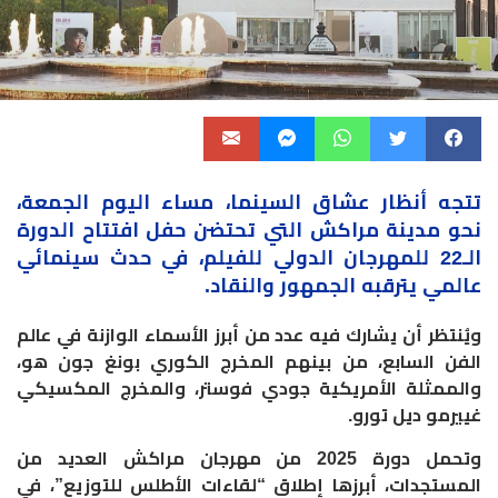
تتجه أنظار عشاق السينما، مساء اليوم الجمعة،
نحو مدينة مراكش التي تحتضن حفل افتتاح الدورة
الـ22 للمهرجان الدولي للفيلم، في حدث سينمائي
عالمي يترقبه الجمهور والنقاد.
ويُنتظر أن يشارك فيه عدد من أبرز الأسماء الوازنة في عالم
الفن السابع، من بينهم المخرج الكوري بونغ جون هو،
والممثلة الأمريكية جودي فوستر، والمخرج المكسيكي
غييرمو ديل تورو.
وتحمل دورة 2025 من مهرجان مراكش العديد من
المستجدات، أبرزها إطلاق “لقاءات الأطلس للتوزيع”، في