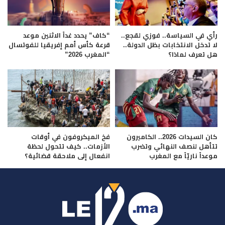
رأي في السياسة.. فوزي لقجع..
“كاف” يحدد غداً الاثنين موعد
لا تدخل الانتخابات بظل الدولة..
قرعة كأس أمم إفريقيا للفوتسال
هل تعرف لماذا؟
“المغرب 2026”
كان السيدات 2026.. الكاميرون
فخ الميكروفون في أوقات
تتأهل لنصف النهائي وتضرب
الأزمات.. كيف تتحول لحظة
موعداً ناريّاً مع المغرب
انفعال إلى ملاحقة قضائية؟