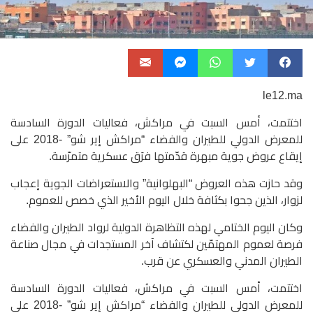
le12.ma
اختتمت، أمس السبت في مراكش، فعاليات الدورة السادسة
للمعرض الدولي للطيران والفضاء “مراكش إير شو” -2018 على
إيقاع عروض جوية مبهرة قدّمتها فرَق عسكرية متمرّسة.
وقد حازت هذه العروض “البهلوانية” والاستعراضات الجوية إعجاب
لزوار، الذين جحوا بكثافة خلال اليوم الأخير الذي خصص للعموم.
وكان اليوم الختامي لهذه التظاهرة الدولية لرواد الطيران والفضاء
فرصة لعموم المهتمّين لكتشاف آخر المستجدات في مجال صناعة
الطيران المدني والعسكري عن قرب.
اختتمت، أمس السبت في مراكش، فعاليات الدورة السادسة
للمعرض الدولي للطيران والفضاء “مراكش إير شو” -2018 على